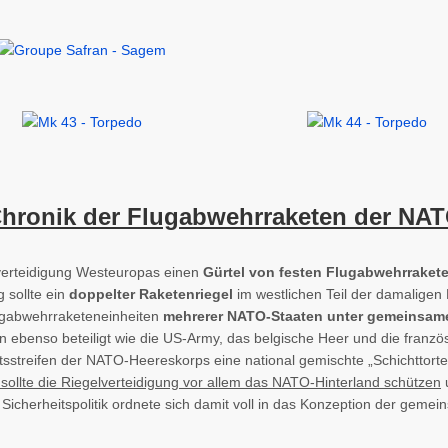
hronik der Flugabwehrraketen der NA
tverteidigung Westeuropas einen
Gürtel von festen Flugabwehrraket
 sollte ein
doppelter Raketenriegel
im westlichen Teil der damaligen
ugabwehrraketeneinheiten
mehrerer NATO-Staaten unter gemeinsam
 ebenso beteiligt wie die US-Army, das belgische Heer und die französ
tsstreifen der NATO-Heereskorps eine national gemischte „Schichttorte“
ollte die Riegelverteidigung vor allem das NATO-Hinterland schützen
u
icherheitspolitik ordnete sich damit voll in das Konzeption der gemei