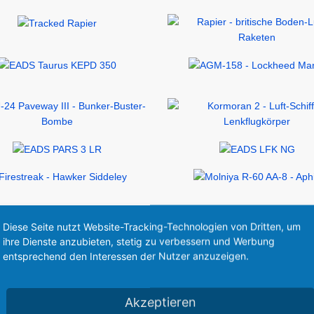
g und modernen Kriegsführung:
Diese Seite nutzt Website-Tracking-Technologien von Dritten, um
ihre Dienste anzubieten, stetig zu verbessern und Werbung
entsprechend den Interessen der Nutzer anzuzeigen.
hrzeuge, die in der Regel wieder verwend
Akzeptieren
l vehicle”, UAV, genannt. Dabei werden UA