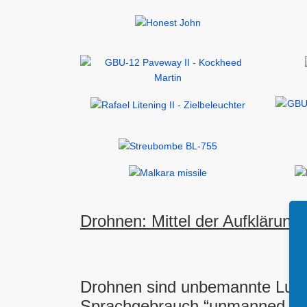
Drohnen: Mittel der Aufklärun
Drohnen sind unbemannte Luftfa
Sprachgebrauch “unmanned aeria