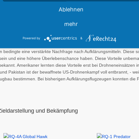
vehicle” (RPV), wobei eine UAV-Drohne eine
Ablehnen
gt, während eine RPV-Drohne ferngesteuert
mehr
ilitärischen Sprachgebrauch als “unmanned
Powered by
&
n bedingte eine verstärkte Nachfrage nach Aufklärungsmitteln. Diese s
ar sein und eine höhere Überlebenschance haben. Diese Vorteile unbem
ekannt. Amerikaner lernten diese Vorteile erst bei Drohneneinsätzen i
und Pakistan ist der bewaffnete US-Drohnenkampf voll entbrannt, - wei
eugbau bestimmen. Bei bisherigen Aufklärungsflugzeugen konnten die F
Zieldarstellung und Bekämpfung