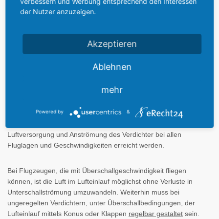
verbessern und Werbung entsprechend den Interessen
der Nutzer anzuzeigen.
Akzeptieren
Das Arbeitsprinzip der
Ablehnen
Triebwerksbaugruppen eines
Strahltriebwerkes:
mehr
1. Der Lufteinlauf
Powered by
&
Mit der geometrischen Gestaltung des Lufteinlauf soll eine stabile
Luftversorgung und Anströmung des Verdichter bei allen
Fluglagen und Geschwindigkeiten erreicht werden.
Bei Flugzeugen, die mit Überschallgeschwindigkeit fliegen
können, ist die Luft im Lufteinlauf möglichst ohne Verluste in
Unterschallströmung umzuwandeln. Weiterhin muss bei
ungeregelten Verdichtern, unter Überschallbedingungen, der
Lufteinlauf mittels Konus oder Klappen
regelbar gestaltet
sein.