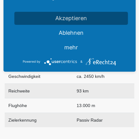
Zweite Stufe
Feststoff-Raketenmotor
Akzeptieren
Gefechtsgewicht
268 kg
Ablehnen
Länge
4242 mm
mehr
Durchmesser
230 mm
Powered by
&
Geschwindigkeit
ca. 2450 km/h
Reichweite
93 km
Flughöhe
13.000 m
Zielerkennung
Passiv Radar