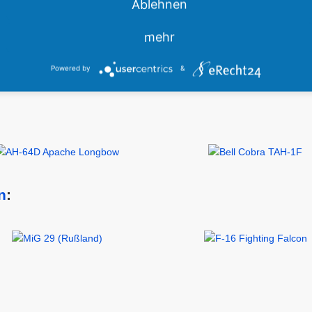
Ablehnen
flugzeuge, Motorsegler usw.:
mehr
Powered by
&
n
: