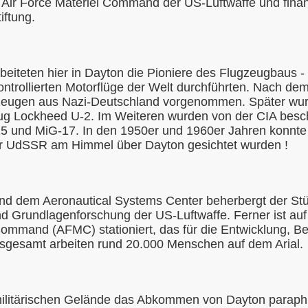
ir Force Materiel Command der US-Luftwaffe und finanzi
iftung.
arbeiteten hier in Dayton die Pioniere des Flugzeugbaus -
ontrollierten Motorflüge der Welt durchführten. Nach dem
gzeugen aus Nazi-Deutschland vorgenommen. Später wur
eug Lockheed U-2. Im Weiteren wurden von der CIA besc
15 und MiG-17. In den 1950er und 1960er Jahren konnte 
r UdSSR am Himmel über Dayton gesichtet wurden !
nd dem Aeronautical Systems Center beherbergt der Stü
 Grundlagenforschung der US-Luftwaffe. Ferner ist auf 
ommand (AFMC) stationiert, das für die Entwicklung, B
Insgesamt arbeiten rund 20.000 Menschen auf dem Arial.
litärischen Gelände das Abkommen von Dayton paraphie