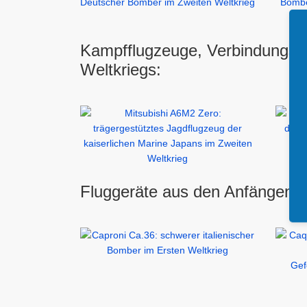
Kampfflugzeuge, Verbindungsf
Weltkriegs:
Fluggeräte aus den Anfängen de