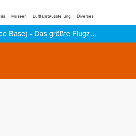
nis
Museen
Luftfahrtausstellung
Diverses
National Museum of the United States Air Force (Wright-Patterson Air Force Base) - Das größte Flugzeugmuseum der Welt in Dayton / Ohio -