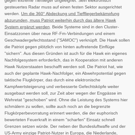
gegen extreme Tiefflieger ungeeignet. Sein elektronisch
gesteuertes Radar muss auf einen festen Sektor ausgerichtet
werden.
Um die 360° Abdeckung und Tieffliegerbekämpfung
abzurunden, muss Patriot weiterhin durch das ältere Hawk
System ergänzt werden
. Beide Systeme sind in den Cluster-
Einsatzzonen über neue RF-Fm-Verbindungen und einem
Geschwadergefechtsstand ("SAMOC") verknüpft. Die Hawk sollen
die Patriot gegen plötzlich von hinten auftretende Einflüge
"sichern". Aus diesen Gründen ist auch für die Hawk ein eigenes
Nachfolgesystem erforderlich, das in Kooperation mit anderen
Hawk Nutzerstaaten beschafft werden soll. Die Patriot hat, wie
auch der geplante Hawk-Nachfolger, ein Abwehrpotential gegen
taktische Flugkörper, das durch eine elektronische
Kampfwertsteigerung und verbesserte Gefechtsköpfe weiter
ausgebaut werden soll, zur Zeit aber wegen der Engpässe im
Wehretat "geschoben" wird. Ohne die Leistung des Systems hier
schmälern zu wollen, sollte auch noch an die begrenzte
Flugkörperbevorratung erinnert werden, die der euphorisch
bewerteten Feuerkraft in einem "scharfen" Einsatz schnell
Grenzen setzen würde. Der neben der Bundesluftwaffe und der
US-Army einzige Patriot-Nutzer in Europa, die Niederlande,