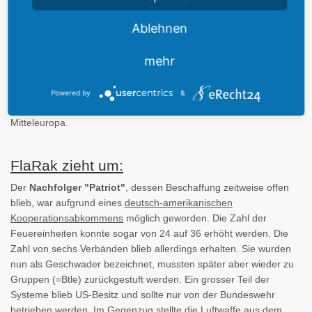
Bewachung der nuklearen Teile erforderlich war. Je zwei von vier
Batterien pro Btl wurden in der Bereitschaft herabgestuft und
Ablehnen
denuklearisiert. Die Bundesluftwaffe stellte dann im Spätsommer
1989 ihre letzten Nike bei den Bataillonen 24 und 26 ausser
mehr
Dienst. Zu diesem Zeitpunkt war die Umrüstung auf Patriot bei
den ersten Bataillonen 21 und 23 schon eingeleitet. Mit dem Ende
der letzten beiden belgischen Stellungen Hinsbeck-Müllem bei
Powered by
&
Grefrath und Düren-Drove endete 1990 die Nike-Ära in
Mitteleuropa.
FlaRak zieht um:
Der
Nachfolger "Patriot"
, dessen Beschaffung zeitweise offen
blieb, war aufgrund eines
deutsch-amerikanischen
Kooperationsabkommens
möglich geworden. Die Zahl der
Feuereinheiten konnte sogar von 24 auf 36 erhöht werden. Die
Zahl von sechs Verbänden blieb allerdings erhalten. Sie wurden
nun als Geschwader bezeichnet, mussten später aber wieder zu
Gruppen (=Btle) zurückgestuft werden. Ein grosser Teil der
Systeme blieb US-Besitz und sollte nur von der Bundeswehr
betrieben werden. Im Gegenzug stellte die Luftwaffe aus dem