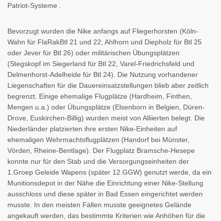
Patriot-Systeme .
Bevorzugt wurden die Nike anfangs auf Fliegerhorsten (Köln-
Wahn für FlaRakBtl 21 und 22, Ahlhorn und Diepholz für Btl 25
oder Jever für Btl 26) oder militärischen Übungsplätzen
(Stegskopf im Siegerland für Btl 22, Varel-Friedrichsfeld und
Delmenhorst-Adelheide für Btl 24). Die Nutzung vorhandener
Liegenschaften für die Dauereinsatzstellungen blieb aber zeitlich
begrenzt. Einige ehemalige Flugplätze (Hardheim, Finthen,
Mengen u.a.) oder Übungsplätze (Elsenborn in Belgien, Düren-
Drove, Euskirchen-Billig) wurden meist von Alliierten belegt. Die
Niederländer platzierten ihre ersten Nike-Einheiten auf
ehemaligen Wehrmachtsflugplätzen (Handorf bei Münster,
Vörden, Rheine-Bentlage). Der Flugplatz Bramsche-Hesepe
konnte nur für den Stab und die Versorgungseinheiten der
1.Groep Geleide Wapens (später 12.GGW) genutzt werde, da ein
Munitionsdepot in der Nähe die Einrichtung einer Nike-Stellung
ausschloss und diese später in Bad Essen eingerichtet werden
musste. In den meisten Fällen musste geeignetes Gelände
angekauft werden, das bestimmte Kriterien wie Anhöhen für die