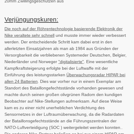
20mm Zwillingsgeschützen aus
Verjüngungskuren:
Die noch auf der Röhrentechnologie basierende Elektronik der
Nike veraltete sehr schnell
und musste immer wieder verbessert
werden. Der entscheidende Schritt kam dabei erst in den
allerletzten Einsatzjahren als man ab 1984 aus Gründen der
Versorgbarkeit die verbliebenen Systemeder Deutschen, Belgier,
Niederländer und Norweger
"digitalisierte"
. Eine wesentliche
Kampfkraftsteigerung erfolgte bei der Luftwaffe mit der
Einführung des leistungsstarken
Überwachungsradar HIPAR bei
allen 24 Batterien
. Dies war vorher nur in einem Exemplar am
Standort des Bataillongefechtsstände vorhanden gewesen und
machte durch seinen großen olivgrünen Radom den kundigen
Beobachter auf Nike-Stellungen aufmerksam. Auf diese Weise
kam es zu einer nicht unerheblichen Verdichtung des
Sensornetzes in der Luftraumüberwachung, da die Radardaten
der Bataillonsgefechtsstände an die Führungszentralen der
NATO-Luftverteidigung (SOC ) weitergeleitet werden konnten..