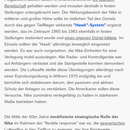
Bereitschaft
gehalten werden und mussten deshalb in festen
Stellungen untergebracht sein. Der Wirkungsbereich der Nike in
mittlerer und großer Höhe sollte im östlichen Teil des Gürtels
durch das gegen Tiefflieger wirkende
"Hawk"-System”
ergänzt
werden, das im Zeitraum 1965 bis 1983 ebenfalls in festen
Stellungen stationiert wurde und
einen eigenen Gürtel bildete
. Im
Einsatz sollten die "Hawk" allerdings beweglich eingesetzt
werden. Es war auch vorgesehen, die Nike-Einheiten für eine
Verlegung mobil auszulegen. Alle Radar- und Kontrollgeräte war
auf Anhängern verlastet und die Startgestelle konnten demontiert
werden. Die Luftwaffe stellte diese Überlegungen allerdings nach
einer Erprobungsübung in Ahlhorn 1970 endgültig ein und
bemühte sich stattdessen darum, den passiven und aktiven
Schutz der Anlagen zu verstärken. Die Amerikaner sollen diese
Versuche, Nike zumindest verlegefähig zu halten in stärkerem
Maße betrieben haben.
Die Mitte der 60er Jahre
modifizierte strategische Rolle der
Nike
im Rahmen der "flexible response" war es, die
gegnerischen
Luftwaffen in den Tiefflug zu zwingen
, der ihre Reichweite