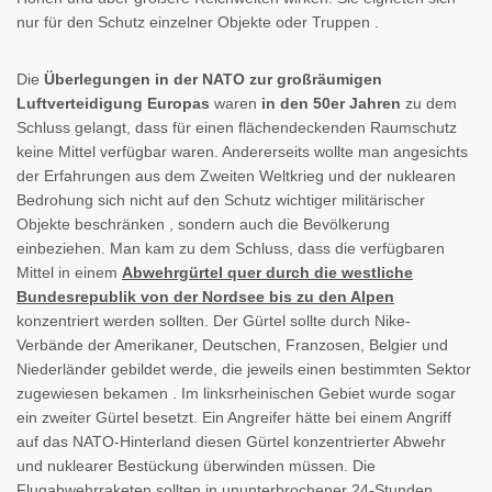
nur für den Schutz einzelner Objekte oder Truppen .
Die
Überlegungen in der NATO zur großräumigen
Luftverteidigung Europas
waren
in den 50er Jahren
zu dem
Schluss gelangt, dass für einen flächendeckenden Raumschutz
keine Mittel verfügbar waren. Andererseits wollte man angesichts
der Erfahrungen aus dem Zweiten Weltkrieg und der nuklearen
Bedrohung sich nicht auf den Schutz wichtiger militärischer
Objekte beschränken , sondern auch die Bevölkerung
einbeziehen. Man kam zu dem Schluss, dass die verfügbaren
Mittel in einem
Abwehrgürtel quer durch die westliche
Bundesrepublik von der Nordsee bis zu den Alpen
konzentriert werden sollten. Der Gürtel sollte durch Nike-
Verbände der Amerikaner, Deutschen, Franzosen, Belgier und
Niederländer gebildet werde, die jeweils einen bestimmten Sektor
zugewiesen bekamen . Im linksrheinischen Gebiet wurde sogar
ein zweiter Gürtel besetzt. Ein Angreifer hätte bei einem Angriff
auf das NATO-Hinterland diesen Gürtel konzentrierter Abwehr
und nuklearer Bestückung überwinden müssen. Die
Flugabwehrraketen sollten in ununterbrochener
24-Stunden