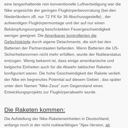
eine langanhaltende rein konventionelle Luftverteidigung war die
Nike angesichts der geringen Flugkörperbevorratung (bei den
Niederländern zB. nur 72 FK für 36 Abschussgestelle) , der
aufwendigen Flugkörpermontage und der auf nur einen
Bekämpfungsvorgang beschränkten Feuergeschwindigkeit
weniger geeignet. Die
Amerikaner kontrollierten die
Gefechtsköpfe
durch eigene Detachments, die sich bei den
Batterien der Partnerstaaten befanden. Wenn Batterien die US-
Sicherheitsnormen nicht mehr erfüllten, wurde der Nuklearstatus
entzogen. Wenig bekannt ist, dass einige amerikanische und
belgische Einheiten auch für die Abwehr taktischer Raketen
konfiguriert waren. Die hohe Geschwindigkeit der Rakete verlieh
der Nike ein begrenztes Potential auf diesem Gebiet , das später
unter dem Namen "Nike-Zeus" zum Gegenstand eines
Entwicklungsprojekts zur Flugkörperabwehr wurde.
Die Raketen kommen:
Die Aufstellung der Nike-Raketeneinheiten in Deutschland,
anfangs noch in der nicht nuklearfähigen "Ajax-Version,
ab