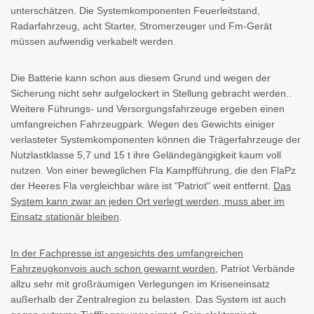
unterschätzen. Die Systemkomponenten Feuerleitstand,
Radarfahrzeug, acht Starter, Stromerzeuger und Fm-Gerät
müssen aufwendig verkabelt werden.
Die Batterie kann schon aus diesem Grund und wegen der
Sicherung nicht sehr aufgelockert in Stellung gebracht werden..
Weitere Führungs- und Versorgungsfahrzeuge ergeben einen
umfangreichen Fahrzeugpark. Wegen des Gewichts einiger
verlasteter Systemkomponenten können die Trägerfahrzeuge der
Nutzlastklasse 5,7 und 15 t ihre Geländegängigkeit kaum voll
nutzen. Von einer beweglichen Fla Kampfführung, die den FlaPz
der Heeres Fla vergleichbar wäre ist "Patriot" weit entfernt.
Das
System kann zwar an jeden Ort verlegt werden, muss aber im
Einsatz stationär bleiben
.
In der Fachpresse ist angesichts des umfangreichen
Fahrzeugkonvois auch schon gewarnt worden
, Patriot Verbände
allzu sehr mit großräumigen Verlegungen im Kriseneinsatz
außerhalb der Zentralregion zu belasten. Das System ist auch