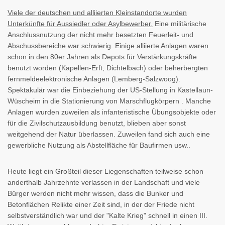
Viele der deutschen und alliierten Kleinstandorte wurden
Unterkünfte für Aussiedler oder Asylbewerber.
Eine militärische
Anschlussnutzung der nicht mehr besetzten Feuerleit- und
Abschussbereiche war schwierig. Einige alliierte Anlagen waren
schon in den 80er Jahren als Depots für Verstärkungskräfte
benutzt worden (Kapellen-Erft, Dichtelbach) oder beherbergten
fernmeldeelektronische Anlagen (Lemberg-Salzwoog).
Spektakulär war die Einbeziehung der US-Stellung in Kastellaun-
Wüscheim in die Stationierung von Marschflugkörpern . Manche
Anlagen wurden zuweilen als infanteristische Übungsobjekte oder
für die Zivilschutzausbildung benutzt, blieben aber sonst
weitgehend der Natur überlassen. Zuweilen fand sich auch eine
gewerbliche Nutzung als Abstellfläche für Baufirmen usw..
Heute liegt ein Großteil dieser Liegenschaften teilweise schon
anderthalb Jahrzehnte verlassen in der Landschaft und viele
Bürger werden nicht mehr wissen, dass die Bunker und
Betonflächen Relikte einer Zeit sind, in der der Friede nicht
selbstverständlich war und der "Kalte Krieg" schnell in einen III.