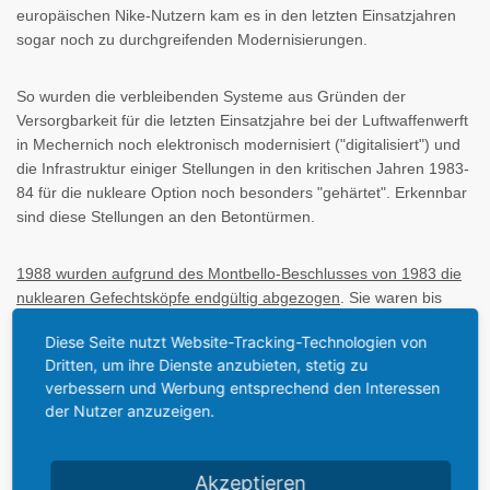
europäischen Nike-Nutzern kam es in den letzten Einsatzjahren
sogar noch zu durchgreifenden Modernisierungen.
So wurden die verbleibenden Systeme aus Gründen der
Versorgbarkeit für die letzten Einsatzjahre bei der Luftwaffenwerft
in Mechernich noch elektronisch modernisiert ("digitalisiert") und
die Infrastruktur einiger Stellungen in den kritischen Jahren 1983-
84 für die nukleare Option noch besonders "gehärtet". Erkennbar
sind diese Stellungen an den Betontürmen.
1988 wurden aufgrund des Montbello-Beschlusses von 1983 die
nuklearen Gefechtsköpfe endgültig abgezogen
. Sie waren bis
dahin im westfälischen Büren zentral gelagert und von
Diese Seite nutzt Website-Tracking-Technologien von
Amerikanern, Belgiern und Niederländern bewacht worden. Die
Dritten, um ihre Dienste anzubieten, stetig zu
Niederländer schlossen 1987 bzw. 1988 die letzten Stellungen
verbessern und Werbung entsprechend den Interessen
Schöppingen und Vörden. Bei der Luftwaffe kam es zu ersten
der Nutzer anzuzeigen.
Einsparungen bei der bisher recht üppigen Personalbesetzung
von 1200 Mann pro Btl., die vor allem wegen der Sicherstellung
von vier Kampfbesatzungen für den 24-Stunden-Dienst und die
Akzeptieren