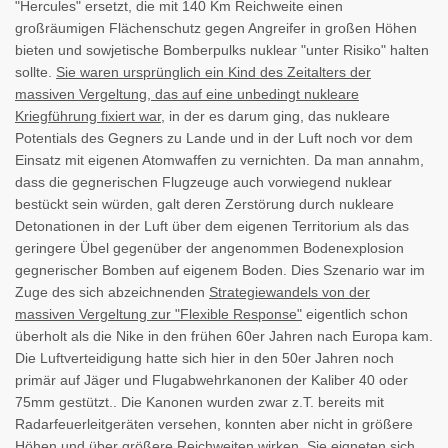
"Hercules" ersetzt, die mit 140 Km Reichweite einen
großräumigen Flächenschutz gegen Angreifer in großen Höhen
bieten und sowjetische Bomberpulks nuklear "unter Risiko" halten
sollte.
Sie waren ursprünglich ein Kind des Zeitalters der
massiven Vergeltung, das auf eine unbedingt nukleare
Kriegführung fixiert war
, in der es darum ging, das nukleare
Potentials des Gegners zu Lande und in der Luft noch vor dem
Einsatz mit eigenen Atomwaffen zu vernichten. Da man annahm,
dass die gegnerischen Flugzeuge auch vorwiegend nuklear
bestückt sein würden, galt deren Zerstörung durch nukleare
Detonationen in der Luft über dem eigenen Territorium als das
geringere Übel gegenüber der angenommen Bodenexplosion
gegnerischer Bomben auf eigenem Boden. Dies Szenario war im
Zuge des sich abzeichnenden
Strategiewandels von der
massiven Vergeltung zur "Flexible Response"
eigentlich schon
überholt als die Nike in den frühen 60er Jahren nach Europa kam.
Die Luftverteidigung hatte sich hier in den 50er Jahren noch
primär auf Jäger und Flugabwehrkanonen der Kaliber 40 oder
75mm gestützt.. Die Kanonen wurden zwar z.T. bereits mit
Radarfeuerleitgeräten versehen, konnten aber nicht in größere
Höhen und über größere Reichweiten wirken. Sie eigneten sich