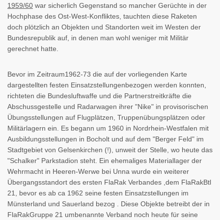
1959/60
war sicherlich Gegenstand so mancher Gerüchte in der
Hochphase des Ost-West-Konfliktes, tauchten diese Raketen
doch plötzlich an Objekten und Standorten weit im Westen der
Bundesrepublik auf, in denen man wohl weniger mit Militär
gerechnet hatte.
Bevor im Zeitraum1962-73 die auf der vorliegenden Karte
dargestellten festen Einsatzstellungenbezogen werden konnten,
richteten die Bundesluftwaffe und die Partnerstreitkräfte die
Abschussgestelle und Radarwagen ihrer "Nike" in provisorischen
Übungsstellungen auf Flugplätzen, Truppenübungsplätzen oder
Militärlagern ein. Es begann um 1960 in Nordrhein-Westfalen mit
Ausbildungsstellungen in Bocholt und auf dem "Berger Feld" im
Stadtgebiet von Gelsenkirchen (!), unweit der Stelle, wo heute das
"Schalker" Parkstadion steht. Ein ehemaliges Materiallager der
Wehrmacht in Heeren-Werwe bei Unna wurde ein weiterer
Übergangsstandort des ersten FlaRak Verbandes ,dem FlaRakBtl
21, bevor es ab ca 1962 seine festen Einsatzstellungen im
Münsterland und Sauerland bezog . Diese Objekte betreibt der in
FlaRakGruppe 21 umbenannte Verband noch heute für seine