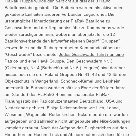
FlaRak Truppe wurde den Verzicht auf drei der 9 Hawk
Bataillonsstäbe gestrafft. Die Batterien wurden als aktive oder
gekaderte Einheiten anderen Verbänden zugeordnet. Die
ursprüngliche Höherdotierung der FlaRak Bataillone zu
Geschwadern und der Regimentsstäbe zu Kommandos wurde
wieder zurückgenommen, wobei man aber jetzt für die 12
Bataillonsverbände den luftwaffeneigenen Begriff "Gruppen"
verwendete und die 6 übergeordneten Kommandostäben als
"Geschwader" bezeichnete.
Jedes Geschwader führt nun eine
Patriot- und eine Hawk Gruppe
. Den Geschwadern Nr. 3
(Oldenburg), Nr. 4 (Burbach) und Nr. 6 (Lengries) sind darüber
hinaus noch die drei Roland-Gruppen Nr. 41, 43 und 42 für den
Objektschutz in Wangerland, Schöneck-Kemel und Leipheim
unterstellt. In Burbach wurde zusätzlich Ende der 90-iger Jahre
am Standort des FlaRakG 4 ein multinationaler FlaRak
Planungsstab der Patriotnutzerstaaten Deutschland, USA und
Niederlande gebildet. Einige Kleinstandorte wie Lich, Lohne,
Wiesmoor, Wagenfeld, Rodenkirchen, Eckernfoerde u.a. wurden
aufgegeben und zahlreiche nicht umgebaute alte Nike-Stellungen
komplett geräumt. Nach der Aufgabe des Flugbetriebes auf den
Fliegerhorsten Husum, Leck und Ahlhorn boten sich diese für die