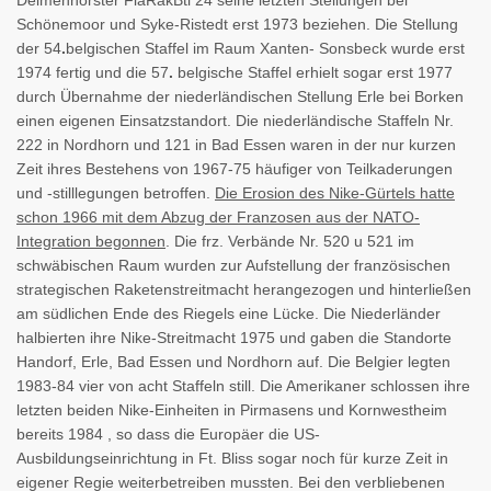
Delmenhorster FlaRakBtl 24 seine letzten Stellungen bei
Schönemoor und Syke-Ristedt erst 1973 beziehen. Die Stellung
der 54
.
belgischen Staffel im Raum Xanten- Sonsbeck wurde erst
1974 fertig und die 57
.
belgische Staffel erhielt sogar erst 1977
durch Übernahme der niederländischen Stellung Erle bei Borken
einen eigenen Einsatzstandort. Die niederländische Staffeln Nr.
222 in Nordhorn und 121 in Bad Essen waren in der nur kurzen
Zeit ihres Bestehens von 1967-75 häufiger von Teilkaderungen
und -stilllegungen betroffen.
Die Erosion des Nike-Gürtels hatte
schon 1966 mit dem Abzug der Franzosen aus der NATO-
Integration begonnen
. Die frz. Verbände Nr. 520 u 521 im
schwäbischen Raum wurden zur Aufstellung der französischen
strategischen Raketenstreitmacht herangezogen und hinterließen
am südlichen Ende des Riegels eine Lücke. Die Niederländer
halbierten ihre Nike-Streitmacht 1975 und gaben die Standorte
Handorf, Erle, Bad Essen und Nordhorn auf. Die Belgier legten
1983-84 vier von acht Staffeln still. Die Amerikaner schlossen ihre
letzten beiden Nike-Einheiten in Pirmasens und Kornwestheim
bereits 1984 , so dass die Europäer die US-
Ausbildungseinrichtung in Ft. Bliss sogar noch für kurze Zeit in
eigener Regie weiterbetreiben mussten. Bei den verbliebenen