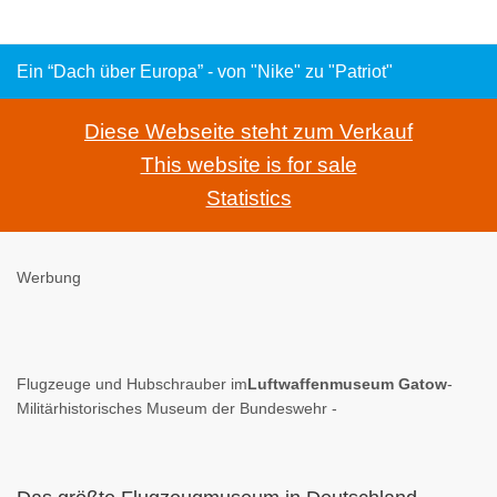
Ein “Dach über Europa” - von "Nike" zu "Patriot"
Diese Webseite steht zum Verkauf
This website is for sale
Statistics
Werbung
Flugzeuge und Hubschrauber im
Luftwaffenmuseum Gatow
-
Militärhistorisches Museum der Bundeswehr -