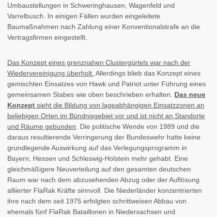
Umbaustellungen in Schweringhausen, Wagenfeld und
Varrelbusch. In einigen Fällen wurden eingeleitete
Baumaßnahmen nach Zahlung einer Konventionalstrafe an die
Vertragsfirmen eingestellt.
Das Konzept eines grenznahen Clustergürtels war nach der
Wiedervereinigung überholt.
Allerdings blieb das Konzept eines
gemischten Einsatzes von Hawk und Patriot unter Führung eines
gemeinsamen Stabes wie oben beschrieben erhalten.
Das neue
Konzept
sieht die Bildung von lageabhängigen Einsatzzonen an
beliebigen Orten im Bündnisgebiet vor und ist nicht an Standorte
und Räume gebunden
. Die politische Wende von 1989 und die
daraus resultierende Verringerung der Bundeswehr hatte keine
grundlegende Auswirkung auf das Verlegungsprogramm in
Bayern, Hessen und Schleswig-Holstein mehr gehabt. Eine
gleichmäßigere Neuverteilung auf den gesamten deutschen
Raum war nach dem abzusehenden Abzug oder der Auflösung
alliierter FlaRak Kräfte sinnvoll. Die Niederländer konzentrierten
ihre nach dem seit 1975 erfolgten schrittweisen Abbau von
ehemals fünf FlaRak Bataillonen in Niedersachsen und