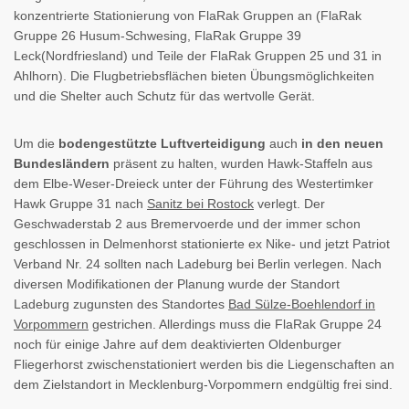
konzentrierte Stationierung von FlaRak Gruppen an (FlaRak
Gruppe 26 Husum-Schwesing, FlaRak Gruppe 39
Leck(Nordfriesland) und Teile der FlaRak Gruppen 25 und 31 in
Ahlhorn). Die Flugbetriebsflächen bieten Übungsmöglichkeiten
und die Shelter auch Schutz für das wertvolle Gerät.
Um die
bodengestützte Luftverteidigung
auch
in den neuen
Bundesländern
präsent zu halten, wurden Hawk-Staffeln aus
dem Elbe-Weser-Dreieck unter der Führung des Westertimker
Hawk Gruppe 31 nach
Sanitz bei Rostock
verlegt. Der
Geschwaderstab 2 aus Bremervoerde und der immer schon
geschlossen in Delmenhorst stationierte ex Nike- und jetzt Patriot
Verband Nr. 24 sollten nach Ladeburg bei Berlin verlegen. Nach
diversen Modifikationen der Planung wurde der Standort
Ladeburg zugunsten des Standortes
Bad Sülze-Boehlendorf in
Vorpommern
gestrichen. Allerdings muss die FlaRak Gruppe 24
noch für einige Jahre auf dem deaktivierten Oldenburger
Fliegerhorst zwischenstationiert werden bis die Liegenschaften an
dem Zielstandort in Mecklenburg-Vorpommern endgültig frei sind.