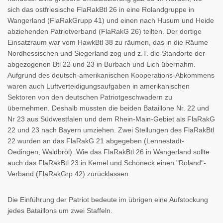
sich das ostfriesische FlaRakBtl 26 in eine Rolandgruppe in
Wangerland (FlaRakGrupp 41) und einen nach Husum und Heide
abziehenden Patriotverband (FlaRakG 26) teilten. Der dortige
Einsatzraum war vom HawkBtl 38 zu räumen, das in die Räume
Nordhessischen und Siegerland zog und z.T. die Standorte der
abgezogenen Btl 22 und 23 in Burbach und Lich übernahm.
Aufgrund des deutsch-amerikanischen Kooperations-Abkommens
waren auch Luftverteidigungsaufgaben in amerikanischen
Sektoren von den deutschen Patriotgeschwadern zu
übernehmen. Deshalb mussten die beiden Bataillone Nr. 22 und
Nr 23 aus Südwestfalen und dem Rhein-Main-Gebiet als FlaRakG
22 und 23 nach Bayern umziehen. Zwei Stellungen des FlaRakBtl
22 wurden an das FlaRakG 21 abgegeben (Lennestadt-
Oedingen, Waldbröl). Wie das FlaRakBtl 26 in Wangerland sollte
auch das FlaRakBtl 23 in Kemel und Schöneck einen "Roland"-
Verband (FlaRakGrp 42) zurücklassen.
Die Einführung der Patriot bedeute im übrigen eine Aufstockung
jedes Bataillons um zwei Staffeln.