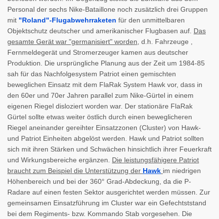
Personal der sechs Nike-Bataillone noch zusätzlich drei Gruppen
mit
"Roland"-Flugabwehrraketen
für den unmittelbaren
Objektschutz deutscher und amerikanischer Flugbasen auf.
Das
gesamte Gerät war "germanisiert" worden
, d.h. Fahrzeuge ,
Fernmeldegerät und Stromerzeuger kamen aus deutscher
Produktion. Die ursprüngliche Planung aus der Zeit um 1984-85
sah für das Nachfolgesystem Patriot einen gemischten
beweglichen Einsatz mit dem FlaRak System Hawk vor, dass in
den 60er und 70er Jahren parallel zum Nike-Gürtel in einem
eigenen Riegel disloziert worden war. Der stationäre FlaRak
Gürtel sollte etwas weiter östlich durch einen beweglicheren
Riegel aneinander gereihter Einsatzzonen (Cluster) von Hawk-
und Patriot Einheiten abgelöst werden. Hawk und Patriot sollten
sich mit ihren Stärken und Schwächen hinsichtlich ihrer Feuerkraft
und Wirkungsbereiche ergänzen.
Die leistungsfähigere Patriot
braucht zum Beispiel die Unterstützung der
Hawk
im niedrigen
Höhenbereich und bei der 360° Grad-Abdeckung, da die P-
Radare auf einen festen Sektor ausgerichtet werden müssen. Zur
gemeinsamen Einsatzführung im Cluster war ein Gefechtststand
bei dem Regiments- bzw. Kommando Stab vorgesehen. Die