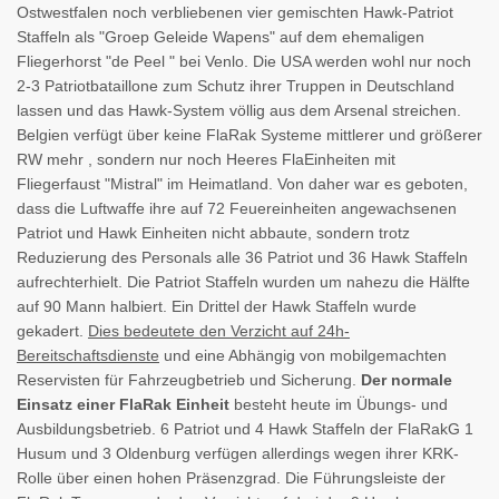
Ostwestfalen noch verbliebenen vier gemischten Hawk-Patriot
Staffeln als "Groep Geleide Wapens" auf dem ehemaligen
Fliegerhorst "de Peel " bei Venlo. Die USA werden wohl nur noch
2-3 Patriotbataillone zum Schutz ihrer Truppen in Deutschland
lassen und das Hawk-System völlig aus dem Arsenal streichen.
Belgien verfügt über keine FlaRak Systeme mittlerer und größerer
RW mehr , sondern nur noch Heeres FlaEinheiten mit
Fliegerfaust "Mistral" im Heimatland. Von daher war es geboten,
dass die Luftwaffe ihre auf 72 Feuereinheiten angewachsenen
Patriot und Hawk Einheiten nicht abbaute, sondern trotz
Reduzierung des Personals alle 36 Patriot und 36 Hawk Staffeln
aufrechterhielt. Die Patriot Staffeln wurden um nahezu die Hälfte
auf 90 Mann halbiert. Ein Drittel der Hawk Staffeln wurde
gekadert.
Dies bedeutete den Verzicht auf 24h-
Bereitschaftsdienste
und eine Abhängig von mobilgemachten
Reservisten für Fahrzeugbetrieb und Sicherung.
Der normale
Einsatz einer FlaRak Einheit
besteht heute im Übungs- und
Ausbildungsbetrieb. 6 Patriot und 4 Hawk Staffeln der FlaRakG 1
Husum und 3 Oldenburg verfügen allerdings wegen ihrer KRK-
Rolle über einen hohen Präsenzgrad. Die Führungsleiste der