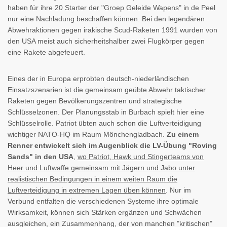
haben für ihre 20 Starter der "Groep Geleide Wapens" in de Peel
nur eine Nachladung beschaffen können. Bei den legendären
Abwehraktionen gegen irakische Scud-Raketen 1991 wurden von
den USA meist auch sicherheitshalber zwei Flugkörper gegen
eine Rakete abgefeuert.
Eines der in Europa erprobten deutsch-niederländischen
Einsatzszenarien ist die gemeinsam geübte Abwehr taktischer
Raketen gegen Bevölkerungszentren und strategische
Schlüsselzonen. Der Planungsstab in Burbach spielt hier eine
Schlüsselrolle. Patriot übten auch schon die Luftverteidigung
wichtiger NATO-HQ im Raum Mönchengladbach.
Zu einem
Renner entwickelt sich im Augenblick die LV-Übung "Roving
Sands" in den USA
,
wo Patriot, Hawk und Stingerteams von
Heer und Luftwaffe gemeinsam mit Jägern und Jabo unter
realistischen Bedingungen in einem weiten Raum die
Luftverteidigung in extremen Lagen üben können
. Nur im
Verbund entfalten die verschiedenen Systeme ihre optimale
Wirksamkeit, können sich Stärken ergänzen und Schwächen
ausgleichen, ein Zusammenhang, der von manchen "kritischen"