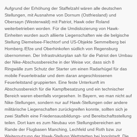
Aufgrund der Erhöhung der Staffelzahl wären alle deutschen
Stellungen, mit Ausnahme von Dornum (Ostfriesland) und
Obersayn (Westerwald) mit Patriot, Hawk oder Roland
weiterbetrieben worden. Für die Umdislozierung von Hawk-
Einheiten wurden auch alliierte Liegenschaften wie die belgische
Stellung Diemelsee-Flechtorf und US-Objekte Semmelberg bei
Homberg /Efze und Oberhinkofen südlich von Regensburg
übernommen. Der Infrastrukturplan sah für die Patriot den Umbau
der Nike-Abschussbereiche in der Weise vor, dass sich 8
Ringwälle zum Schutz der Starter um einen Radarhügel für das
mobile Feuerleitradar und dem daran angeschlossenen
Feuerleitstand gruppierten. Eine feste Unterkunft im
Abschussbereich für die Kampfbesatzung und ein technischer
Bereich waren ebenfalls vorgesehen. In Bayern, wo man nicht auf
Nike-Stellungen, sondern nur auf Hawk-Stellungen oder andere
militärische Liegenschaften zurückgreifen konnte, sollten sich je
zwei Staffeln eine Friedensausbildungs- und Bereitschaftsstellung
teilen. Dort kam es zum Neubau von Stellungsbereichen am
Rande der Flugbasen Manching, Lechfeld und Roth bzw. zur
Weiternutzung der Hawk-Stellung Wettstetten bei Ingolstadt. Die