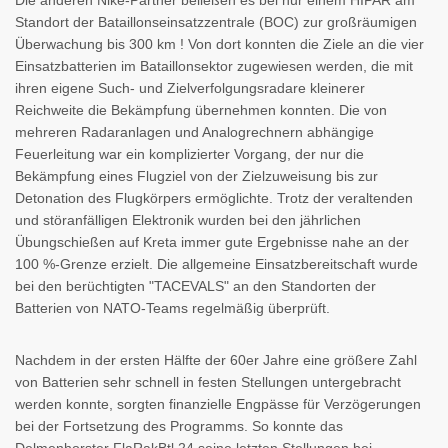
Die anderen Nike-Partner beließen es bei nur einem HIPAR am
Standort der Bataillonseinsatzzentrale (BOC) zur großräumigen
Überwachung bis 300 km ! Von dort konnten die Ziele an die vier
Einsatzbatterien im Bataillonsektor zugewiesen werden, die mit
ihren eigene Such- und Zielverfolgungsradare kleinerer
Reichweite die Bekämpfung übernehmen konnten. Die von
mehreren Radaranlagen und Analogrechnern abhängige
Feuerleitung war ein komplizierter Vorgang, der nur die
Bekämpfung eines Flugziel von der Zielzuweisung bis zur
Detonation des Flugkörpers ermöglichte. Trotz der veraltenden
und störanfälligen Elektronik wurden bei den jährlichen
Übungschießen auf Kreta immer gute Ergebnisse nahe an der
100 %-Grenze erzielt. Die allgemeine Einsatzbereitschaft wurde
bei den berüchtigten "TACEVALS" an den Standorten der
Batterien von NATO-Teams regelmäßig überprüft.
Nachdem in der ersten Hälfte der 60er Jahre eine größere Zahl
von Batterien sehr schnell in festen Stellungen untergebracht
werden konnte, sorgten finanzielle Engpässe für Verzögerungen
bei der Fortsetzung des Programms. So konnte das