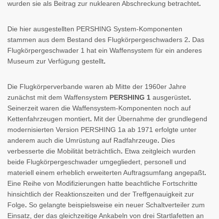
wurden sie als Beitrag zur nuklearen Abschreckung betrachtet
.
Die hier ausgestellten PERSHING System-Komponenten
stammen aus dem Bestand des Flugkörpergeschwaders 2
.
Das
Flugkörpergeschwader 1 hat ein Waffensystem für ein anderes
Museum zur Verfügung gestellt
.
Die Flugkörperverbande waren ab Mitte der 1960er Jahre
zunächst mit dem Waffensystem
PERSHING 1
ausgerüstet
.
Seinerzeit waren die Waffensystem-Komponenten noch auf
Kettenfahrzeugen montiert
.
Mit der Übernahme der grundlegend
modernisierten Version PERSHING 1a ab 1971 erfolgte unter
anderem auch die Umrüstung auf Radfahrzeuge
.
Dies
verbesserte die Mobilität beträchtlich
.
Etwa zeitgleich wurden
beide Flugkörpergeschwader umgegliedert, personell und
materiell einem erheblich erweiterten Auftragsumfang angepaßt
.
Eine Reihe von Modifizierungen hatte beachtliche Fortschritte
hinsichtlich der Reaktionszeiten und der Treffgenauigkeit zur
Folge
.
So gelangte beispielsweise ein neuer Schaltverteiler zum
Einsatz, der das gleichzeitige Ankabeln von drei Startlafetten an