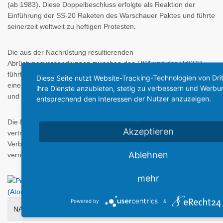
(ab 1983)
.
Diese Doppelbeschluss erfolgte als Reaktion der
Einführung der SS-20 Raketen des Warschauer Paktes und führte
seinerzeit weltweit zu heftigen Protesten
.
Die aus der Nachrüstung resultierenden
Abrüstungsverhandlungen zwischen den USA und der UdSSR
führten schließlich 1987 zu einer vertraglichen Vereinbarung über
Diese Seite nutzt Website-Tracking-Technologien von Dri
eine ausgewogene Reduzierung vergleichbarer amerikanischer
ihre Dienste anzubieten, stetig zu verbessern und Werbu
und sowjetischer Mittelstrecken-Raketensysteme (INF-Vertrag)
.
entsprechend den Interessen der Nutzer anzuzeigen.
Die Bundesrepublik Deutschland schloß sich noch 1987 dieser
Akzeptieren
vertraglichen Regelung an, stellte die eigenen Flugkörper-
Verbände PERSHING im Oktober 1990 außer Dienst und
Ablehnen
vernichtete die Waffensysteme bis auf wenige Ausstellungsstücke
.
mehr
Powered by
&
NATO-Codename
MGM-31A Pershing I
MGM-31B 