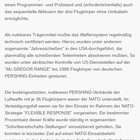
einen Programmier- und Prüfstand und (erforderlichenfalls) auch
das sequentielle Abfeuern der drei Flugkörper ohne Umkabeln
ermöglichte
.
Als nukleares Trägermittel mußte das Waffensystem regelmäßig
technisch zertifiziert werden
.
Hierzu wurden unter anderem
sogenannte “Jahresschießen” in den USA durchgeführt, die
planmäßig alle schießenden Teileinheiten absolvieren mußten
.
So
wurden unter akribischer Kontrolle von US-Dienststellen auf der
“Mc GREGOR RANGE” bis 1988 Flugkörper von deutschen
PERSHING-Einheiten gestartet
.
Die bodengestützten, nuklearen PERSHING-Verbände der
Luftwaffe mit je 36 Flugkörpern waren der NATO unterstellt
.
Im
Verteidigungsfall waren sie für den Einsatz im Rahmen der NATO-
Strategie “FLEXIBLE RESPONSE” vorgesehen
.
Ein bestimmter
Prozentsatz dieser Kräfte wurde ständig in sogenannten
“Sofortbereitschafts-Stellungen” einsatzbereit geholten
.
Sie
konnten in kürzester Zeit auf einen NATO-Einsatzbefehl