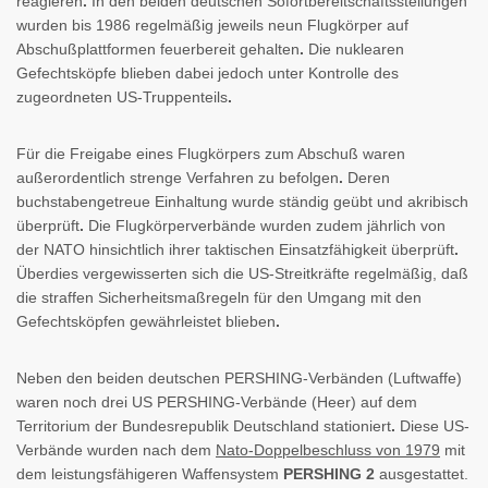
reagieren
.
In den beiden deutschen Sofortbereitschaftsstellungen
wurden bis 1986 regelmäßig jeweils neun Flugkörper auf
Abschußplattformen feuerbereit gehalten
.
Die nuklearen
Gefechtsköpfe blieben dabei jedoch unter Kontrolle des
zugeordneten US-Truppenteils
.
Für die Freigabe eines Flugkörpers zum Abschuß waren
außerordentlich strenge Verfahren zu befolgen
.
Deren
buchstabengetreue Einhaltung wurde ständig geübt und akribisch
überprüft
.
Die Flugkörperverbände wurden zudem jährlich von
der NATO hinsichtlich ihrer taktischen Einsatzfähigkeit überprüft
.
Überdies vergewisserten sich die US-Streitkräfte regelmäßig, daß
die straffen Sicherheitsmaßregeln für den Umgang mit den
Gefechtsköpfen gewährleistet blieben
.
Neben den beiden deutschen PERSHING-Verbänden (Luftwaffe)
waren noch drei US PERSHING-Verbände (Heer) auf dem
Territorium der Bundesrepublik Deutschland stationiert
.
Diese US-
Verbände wurden nach dem
Nato-Doppelbeschluss von 1979
mit
dem leistungsfähigeren Waffensystem
PERSHING 2
ausgestattet.