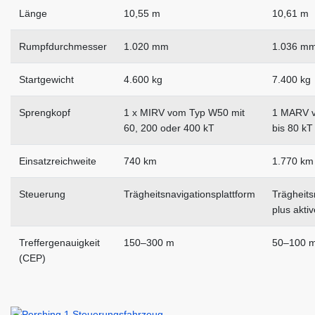
Länge
10,55 m
10,61 m
Rumpfdurchmesser
1.020 mm
1.036 m
Startgewicht
4.600 kg
7.400 kg
Sprengkopf
1 x MIRV vom Typ W50 mit
1 MARV v
60, 200 oder 400 kT
bis 80 kT 
Einsatzreichweite
740 km
1.770 km
Steuerung
Trägheitsnavigationsplattform
Trägheits
plus akti
Treffergenauigkeit
150–300 m
50–100 
(CEP)