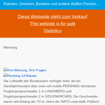
Raketen, Drohnen, Bomben und andere Waffen Pershing 1A Rakete: Flugkörper der 1960er Jahre der NATO Kindle eReader mit Audible Echo Dot Steuerung mit Alexa GPS Drohne mit Live-Kamera Intel Core i7 Monster Gamer (499,90€) XPlane 11 - bester Flugsimulator
Diese Webseite steht zum Verkauf
This website is for sale
Statistics
Werbung
Die Luftwaffe der Bundeswehr verfügte mehr als ein
Vierteljahrhundert über zwei voll mobile PERSHING-Verbände
:
Flugkörpergeschwader 1 in LANDSBERG und
Flugkörpergeschwader 2 in GEILENKIRCHEN
.
Die Geschwader
waren seit Anfang der 70-er Jahre der NATO unterstellt
.
Politisch