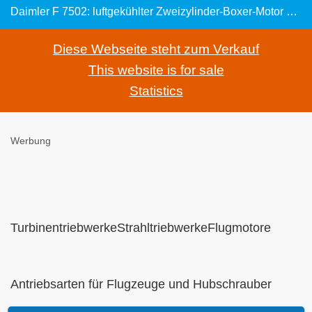
Daimler F 7502: luftgekühlter Zweizylinder-Boxer-Motor von Ferdinand Porsche
Diese Webseite steht zum Verkauf
This website is for sale
Statistics
Werbung
TurbinentriebwerkeStrahltriebwerkeFlugmotore
Antriebsarten für Flugzeuge und Hubschrauber