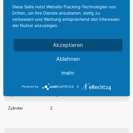
Diese Seite nutzt Website-Tracking-Technologien von
Dritten, um ihre Dienste anzubieten, stetig zu
Technische Daten:
verbessern und Werbung entsprechend den Interessen
der Nutzer anzuzeigen.
Hersteller
Daimler-Motorengesellschaft
Akzeptieren
Baujahr
hier 1927 (1924)
Ablehnen
Bezeichnung
Daimler F 7502a
mehr
Art
Boxermotor
Powered by
&
Typ
luftgekühlt
Zylinder
2