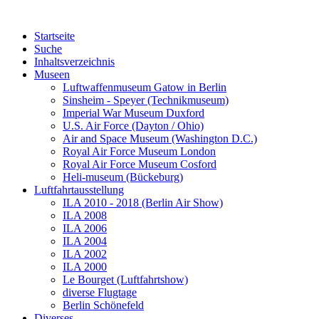
Startseite
Suche
Inhaltsverzeichnis
Museen
Luftwaffenmuseum Gatow in Berlin
Sinsheim - Speyer (Technikmuseum)
Imperial War Museum Duxford
U.S. Air Force (Dayton / Ohio)
Air and Space Museum (Washington D.C.)
Royal Air Force Museum London
Royal Air Force Museum Cosford
Heli-museum (Bückeburg)
Luftfahrtausstellung
ILA 2010 - 2018 (Berlin Air Show)
ILA 2008
ILA 2006
ILA 2004
ILA 2002
ILA 2000
Le Bourget (Luftfahrtshow)
diverse Flugtage
Berlin Schönefeld
Diverses