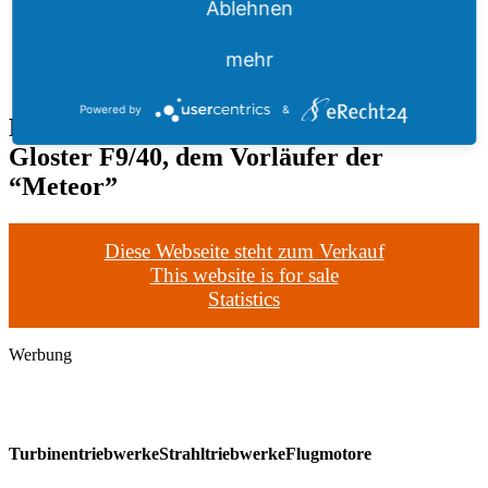
Ablehnen
mehr
Powered by
&
Power Jets W2B/23: Nutzung in der
Gloster F9/40, dem Vorläufer der
“Meteor”
Diese Webseite steht zum Verkauf
This website is for sale
Statistics
Werbung
TurbinentriebwerkeStrahltriebwerkeFlugmotore