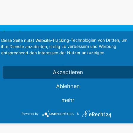
iebwerk
Diese Seite nutzt Website-Tracking-Technologien von Dritten, um
ihre Dienste anzubieten, stetig zu verbessern und Werbung
Diese Webseite steht zum Verkauf
entsprechend den Interessen der Nutzer anzuzeigen.
This website is for sale
Statistics
Akzeptieren
Ablehnen
mehr
Powered by
&