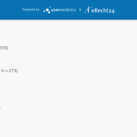
Powered by
&
270)
 h = 273)
°