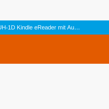
MTU DB 720: Turbinen-Entwicklung durch Daimler-Bernz AG für die Bell UH-1D Kindle eReader mit Audible Echo Dot Steuerung mit Alexa GPS Drohne mit Live-Kamera Intel Core i7 Monster Gamer (499,90€) XPlane 11 - bester Flugsimulator