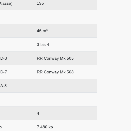
Klasse)
195
46 m³
3 bis 4
D-3
RR Conway Mk 505
D-7
RR Conway Mk 508
A-3
4
p
7.480 kp