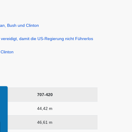
0B
707-420
m
44,42 m
m
46,61 m