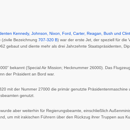
 (zivile Bezeichnung
707-320 B
) war der erste Jet, der speziell für d
62 gebaut und diente mehr als drei Jahrzehnte Staatspräsidenten, Di
000” bekannt (Special Air Mission; Hecknummer 26000). Das Flugzeug
enn der Präsident an Bord war.
20 mit der Nummer 27000 die primär genutzte Präsidentenmaschine u
gsbeamten genutzt.
 wurde aber weiterhin für Regierungsbeamte, einschließlich Außenmin
and, um mit irakischen Führern über den Rückzug ihrer Truppen aus Ku