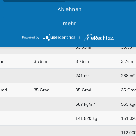
93 m
12,93 m
12,93 m
12,94 
Ablehnen
3 m
3,53 m
3,53 m
3,53 m
mehr
4 m
2,34 m
2,34 m
2,34 m
Powered by
&
33,93 m
33,93 
6 m
3,76 m
3,76 m
3,76 m
241 m²
268 m²
Grad
35 Grad
35 Grad
35 Gra
587 kg/m²
563 kg
141.520 kg
151.32
112.000