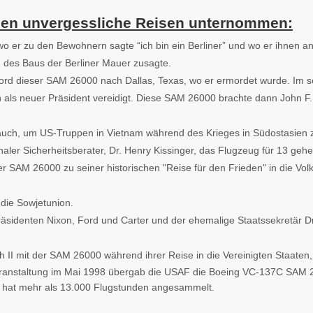
rden unvergessliche Reisen unternommen:
o er zu den Bewohnern sagte “ich bin ein Berliner” und wo er ihnen a
des Baus der Berliner Mauer zusagte.
rd dieser SAM 26000 nach Dallas, Texas, wo er ermordet wurde. Im s
n als neuer Präsident vereidigt. Diese SAM 26000 brachte dann John 
auch, um US-Truppen in Vietnam während des Krieges in Südostasien 
ler Sicherheitsberater, Dr. Henry Kissinger, das Flugzeug für 13 geh
r SAM 26000 zu seiner historischen "Reise für den Frieden" in die Vol
die Sowjetunion.
äsidenten Nixon, Ford und Carter und der ehemalige Staatssekretär D
h II mit der SAM 26000 während ihrer Reise in die Vereinigten Staaten,
eranstaltung im Mai 1998 übergab die USAF die Boeing VC-137C SAM 2
 hat mehr als 13.000 Flugstunden angesammelt.