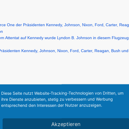
-120
707-220
707-320
707-32
Diese Seite nutzt Website-Tracking-Technologien von Dritten, um
ihre Dienste anzubieten, stetig zu verbessern und Werbung
entsprechend den Interessen der Nutzer anzuzeigen.
98m
39,98 m
43,41 m
44,42 
04 m
44,04 m
46,61 m
46,61 
Akzeptieren