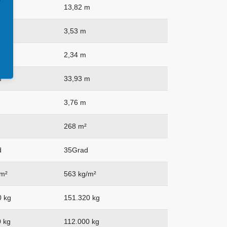
m
13,82 m
3,53 m
2,34 m
m
33,93 m
3,76 m
268 m²
d
35Grad
/m²
563 kg/m²
0 kg
151.320 kg
 kg
112.000 kg