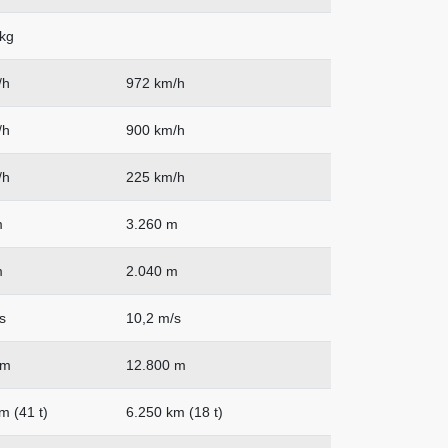
kg
/h
972 km/h
/h
900 km/h
/h
225 km/h
m
3.260 m
m
2.040 m
s
10,2 m/s
 m
12.800 m
m (41 t)
6.250 km (18 t)