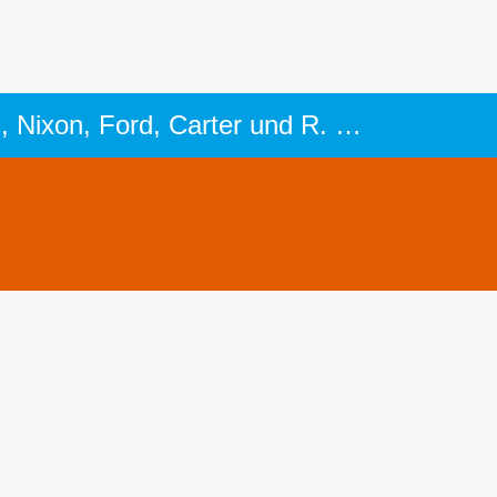
Boeing VC-137C SAM 26000: Flugzeug d. Präsidenten Kennedy, Johnson, Nixon, Ford, Carter und R. Reagan