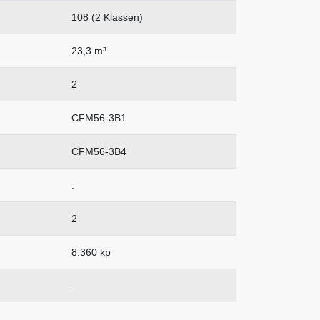
108 (2 Klassen)
23,3 m³
2
CFM56-3B1
CFM56-3B4
.
2
8.360 kp
.