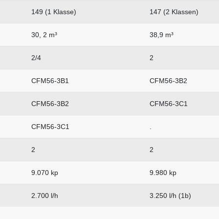
149 (1 Klasse)
147 (2 Klassen)
30, 2 m³
38,9 m³
2/4
2
CFM56-3B1
CFM56-3B2
CFM56-3B2
CFM56-3C1
CFM56-3C1
.
2
2
9.070 kp
9.980 kp
2.700 l/h
3.250 l/h (1b)