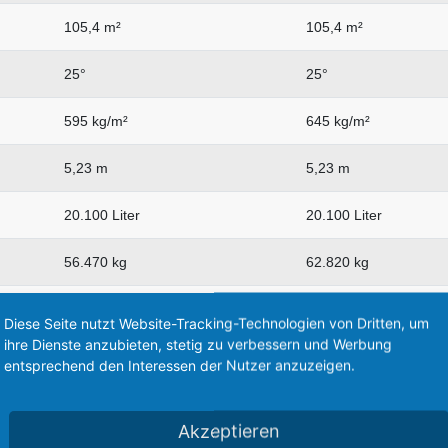
105,4 m²
105,4 m²
25°
25°
595 kg/m²
645 kg/m²
5,23 m
5,23 m
20.100 Liter
20.100 Liter
56.470 kg
62.820 kg
51.710 kg
.
Diese Seite nutzt Website-Tracking-Technologien von Dritten, um
ihre Dienste anzubieten, stetig zu verbessern und Werbung
32.815 kg
34.565 kg
entsprechend den Interessen der Nutzer anzuzeigen.
15.720 kg
17.770 kg
Akzeptieren