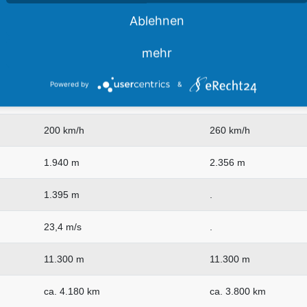
965 km/h
965km/h
Ablehnen
900km/h (26000ft)
900km/h
mehr
795 km/h (35.000 ft)
795 km/h (35.000 ft)
Powered by
&
230 km/h
.
200 km/h
260 km/h
1.940 m
2.356 m
1.395 m
.
23,4 m/s
.
11.300 m
11.300 m
ca. 4.180 km
ca. 3.800 km