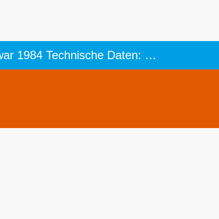
Boeing 737-300: Passagierflugzeug der Lufthansa - Erstflug dieses Typs war 1984 Technische Daten: alle Antennen: 737-300