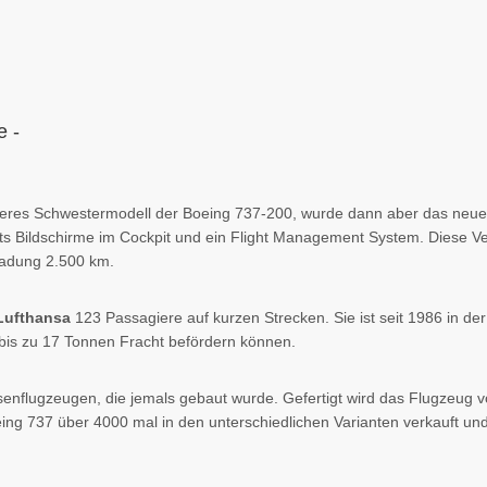
e -
geres Schwestermodell der Boeing 737-200, wurde dann aber das neue
 Bildschirme im Cockpit und ein Flight Management System. Diese Vers
uladung 2.500 km.
Lufthansa
123 Passagiere auf kurzen Strecken. Sie ist seit 1986 in de
 bis zu 17 Tonnen Fracht befördern können.
üsenflugzeugen, die jemals gebaut wurde. Gefertigt wird das Flugzeug 
ng 737 über 4000 mal in den unterschiedlichen Varianten verkauft und fl