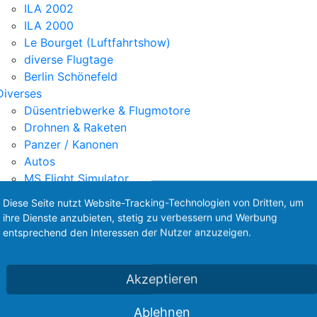
ILA 2002
ILA 2000
Le Bourget (Luftfahrtshow)
diverse Flugtage
Berlin Schönefeld
Diverses
Düsentriebwerke & Flugmotore
Drohnen & Raketen
Panzer / Kanonen
Autos
MS Flight Simulator
Drohnen-Verordnung
Diese Seite nutzt Website-Tracking-Technologien von Dritten, um
ihre Dienste anzubieten, stetig zu verbessern und Werbung
LA 2004 in Berlin-Schön
entsprechend den Interessen der Nutzer anzuzeigen.
ge und Businessjets
Akzeptieren
Ablehnen
Diese Webseite steht zum Verkauf