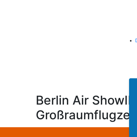
Berlin Air ShowI
Großraumflugzeu