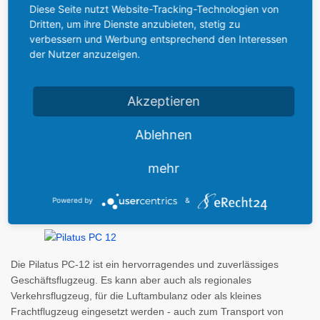
Diese Seite nutzt Website-Tracking-Technologien von
Leermasse: 2.600 kg - max. Nutzlast: 1.410 kg - max. nutzbarer
Dritten, um ihre Dienste anzubieten, stetig zu
Kraftstoff: 1.226 kg (1.522 Liter) - max. Startmass: 4.500 kg -
verbessern und Werbung entsprechend den Interessen
max. Landemasse: 4.500 kg -
der Nutzer anzuzeigen.
Flugleistungen:
max. Reisefluggeschwindigkeit: 500 km/h -
Überziehgeschwindigkeit:: 121 km/h - Reiseflughöhe: 9.150 m -
Akzeptieren
Steigrate: 9,8 m/s - Startrollstrecke: 450 m - Landestrecke: 560 m
- Landerollstrecke: 288 m real - Reichweite: ca. 4.100 km max.
Ablehnen
bei Überführung -
mehr
Beschreibung:
Powered by
&
Die Pilatus PC-12 ist ein hervorragendes und zuverlässiges
Geschäftsflugzeug. Es kann aber auch als regionales
Verkehrsflugzeug, für die Luftambulanz oder als kleines
Frachtflugzeug eingesetzt werden - auch zum Transport von