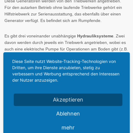
Diese Generatoren werden von den Triebwerken angetrieben.
Für den autarken Betrieb ohne laufende Triebwerke gehört ein
Hilfstriebwerk zur Serienausstattung, das ebenfalls über einen
Generator verfügt. Es befindet sich am Rumpfende.
Es gibt drei voneinander unabhängige
Hydrauliksysteme
. Zwei
davon werden durch jeweils ein Triebwerk angetrieben, wobei es
auch eine elektrische Pumpe für Operationen am Boden gibt (z.B.
die Türen der Frachträume). Das dritte System wird elektrisch
Diese Seite nutzt Website-Tracking-Technologien von
angetrieben.
Dritten, um ihre Dienste anzubieten, stetig zu
verbessern und Werbung entsprechend den Interessen
Zur Gewichtseinsparung wird beim A320 in umfangreichem Maße
der Nutzer anzuzeigen.
von
Verbundwerkstoffen
aus Kunstharzen und Verstärkungen
aus Kohle- oder Kevlar-Fasern Gebrauch gemacht. Das gesamte
Leitwerk
an sich besteht, wie ein Großteil der Klappen, aus
Akzeptieren
kohlefaserverstärktem Kunststoff. Der A320 war das erste zivile
Serienflugzeug, bei dem dieser Werkstoff für das gesamte
Ablehnen
Leitwerk verwendet wurde.
mehr
Das
Fahrwerk
ist hydraulisch ein- und ausfahrbar. Sowohl das