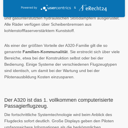
nach vorn einzieh- und steuerbare Bugrad als auch das zum
Powered by
&
Rumpf einziehbare Hauptfahrwerk ist mit je einem Zwillingsreifen
und gasunterstützten hydraulischen Stoßdämpfern ausgerüstet.
Alle Räder verfügen über Scheibenbremsen aus
kohlenstofffaserverstärktem Kunststoff.
Als einer der größten Vorteile der A320-Familie gilt die so
genannte
Familien-Kommunalität
. Sie erstreckt sich über viele
Bereiche, etwa bei der Konstruktion selbst oder bei der
Bedienung. Einige Systeme der verschiedenen Flugzeugtypen
sind identisch, um damit bei der Wartung und bei der
Pilotenausbildung Kosten einzusparen.
Der A320 ist das 1. vollkommen computerisierte
Passagierflugzeug.
Die fortschrittliche Systemtechnologie wird beim Anblick des
Flugdecks sofort deutlich. Große Displays geben den Piloten
umfangreichere Informationen als die herkömmlichen