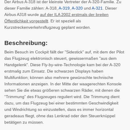
Der Airbus A-318 ist der kleinste Vertreter der A-320-Familie. Zu
dieser Familie zählen: A-318,
A-319
,
A-320
und
A-321
. Dieser
Airbus A318 wurde
auf der ILA 2002 erstmals der breiten
Öffentlichkeit vorgestellt
. Er ist speziell als
Kurzstreckenverkehrsflugzeug geplant worden.
Beschreibung:
Beim Besuch im Cockpit fällt der "Sidestick" auf, mit dem der Pilot
das Flugzeug elektronisch steuert, gewissermaßen "aus dem
Handgelenk". Diese Fly-by-wire-Technologie kam bei der A-320
erstmalig zum Einsatz. Die schwarzen Displays haben
Multifunktion; können also mehrere gewünschte technische
Informationen anzeigen. In der Mitte der waagerechten Konsole
sehen Sie die etwas größeren schwarzen Räder, mit denen die
“Trimmung” des Flugzeuges reguliert wird. Die Trimmung dient
dazu, um das Flugzeug bei einer bestimmten Geschwindigkeit
und Windrichtung so einzustellen, dass es immer horizontal
geradeaus fliegt, ohne das Lenkrad oder den Steuerknüppel
betätigen zu müssen.