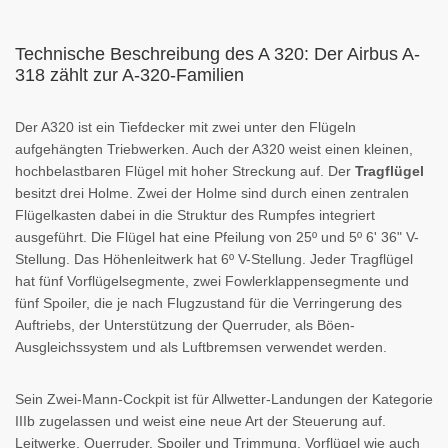
Technische Beschreibung des A 320: Der Airbus A-
318 zählt zur A-320-Familien
Der A320 ist ein Tiefdecker mit zwei unter den Flügeln
aufgehängten Triebwerken. Auch der A320 weist einen kleinen,
hochbelastbaren Flügel mit hoher Streckung auf. Der
Tragflügel
besitzt drei Holme. Zwei der Holme sind durch einen zentralen
Flügelkasten dabei in die Struktur des Rumpfes integriert
ausgeführt. Die Flügel hat eine Pfeilung von 25º und 5º 6' 36" V-
Stellung. Das Höhenleitwerk hat 6º V-Stellung. Jeder Tragflügel
hat fünf Vorflügelsegmente, zwei Fowlerklappensegmente und
fünf Spoiler, die je nach Flugzustand für die Verringerung des
Auftriebs, der Unterstützung der Querruder, als Böen-
Ausgleichssystem und als Luftbremsen verwendet werden.
Sein Zwei-Mann-Cockpit ist für Allwetter-Landungen der Kategorie
IIIb zugelassen und weist eine neue Art der Steuerung auf.
Leitwerke, Querruder, Spoiler und Trimmung, Vorflügel wie auch