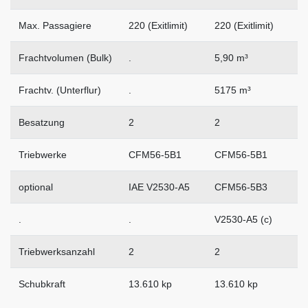
Max. Passagiere
220 (Exitlimit)
220 (Exitlimit)
Frachtvolumen (Bulk)
.
5,90 m³
Frachtv. (Unterflur)
.
5175 m³
Besatzung
2
2
Triebwerke
CFM56-5B1
CFM56-5B1
optional
IAE V2530-A5
CFM56-5B3
.
.
V2530-A5 (c)
Triebwerksanzahl
2
2
Schubkraft
13.610 kp
13.610 kp