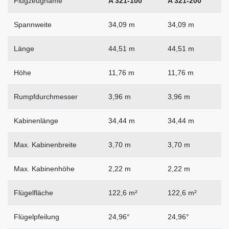
Flugzeugname
A 321-100
A 321-200
Spannweite
34,09 m
34,09 m
Länge
44,51 m
44,51 m
Höhe
11,76 m
11,76 m
Rumpfdurchmesser
3,96 m
3,96 m
Kabinenlänge
34,44 m
34,44 m
Max. Kabinenbreite
3,70 m
3,70 m
Max. Kabinenhöhe
2,22 m
2,22 m
Flügelfläche
122,6 m²
122,6 m²
Flügelpfeilung
24,96°
24,96°