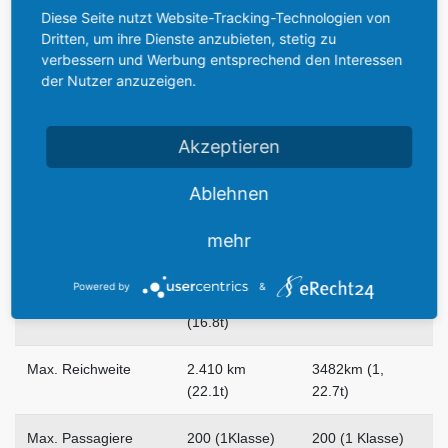
Diese Seite nutzt Website-Tracking-Technologien von
Dritten, um ihre Dienste anzubieten, stetig zu
Max.
18.800 kg
20.860 kg
verbessern und Werbung entsprechend den Interessen
Treibstoffgewicht
der Nutzer anzuzeigen.
Max. Nutzlast
22.800 kg
25.200 kg
Akzeptieren
Höchstgeschwindigk.
900 km/h
900 km/h
Ablehnen
Wirtschaftl. Geschw.
830 km/h
830 km/h
mehr
Max. Reichweite
6167km (0t)
6556km (1, 0t)
Powered by
&
Max. Reichweite
4.260 km
5.000 km (16.8t)
(16.8t)
Max. Reichweite
2.410 km
3482km (1,
(22.1t)
22.7t)
Max. Passagiere
200 (1Klasse)
200 (1 Klasse)