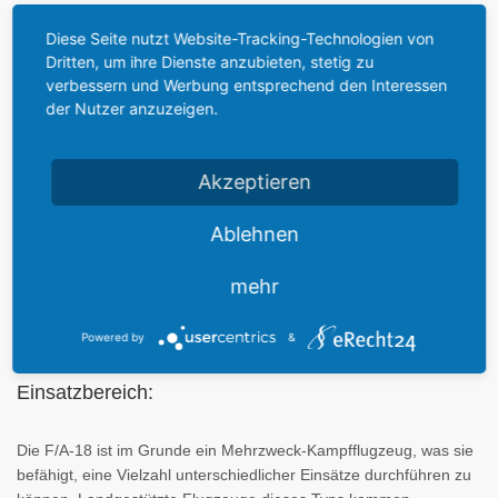
Diese Seite nutzt Website-Tracking-Technologien von
Spanische Bezeichnung:
Dritten, um ihre Dienste anzubieten, stetig zu
verbessern und Werbung entsprechend den Interessen
hier
der Nutzer anzuzeigen.
:
C15-43
Akzeptieren
Wie auch in Kanada tragen alle 60 Maschinen der F/A-18A und
12 Maschinen der F/A-18B einheimische Bezeichnungen. Als EF-
Ablehnen
18A und TEF-18B ausgeliefert, tragen alle Flugzeuge spaniens
die nationale Dienstbezeichnung
C-15
bzw.
CE-15
.
mehr
Powered by
&
Einsatzbereich:
Die F/A-18 ist im Grunde ein Mehrzweck-Kampfflugzeug, was sie
befähigt, eine Vielzahl unterschiedlicher Einsätze durchführen zu