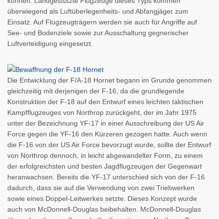
können. Landgestützte Flugzeuge dieses Typs kommen
überwiegend als Luftüberlegenheits- und Abfangjäger zum
Einsatz. Auf Flugzeugträgern werden sie auch für Angriffe auf
See- und Bodenziele sowie zur Ausschaltung gegnerischer
Luftverteidigung eingesetzt.
Die Entwicklung der F/A-18 Hornet begann im Grunde genommen
gleichzeitig mit derjenigen der F-16, da die grundlegende
Konstruktion der F-18 auf den Entwurf eines leichten taktischen
Kampfflugzeuges von Northrop zurückgeht, der im Jahr 1975
unter der Bezeichnung YF-17 in einer Ausschreibung der US Air
Force gegen die YF-16 den Kürzeren gezogen hatte. Auch wenn
die F-16 von der US Air Force bevorzugt wurde, sollte der Entwurf
von Northrop dennoch, in leicht abgewandelter Form, zu einem
der erfolgreichsten und besten Jagdflugzeugen der Gegenwart
heranwachsen. Bereits die YF-17 unterschied sich von der F-16
dadurch, dass sie auf die Verwendung von zwei Triebwerken
sowie eines Doppel-Leitwerkes setzte. Dieses Konzept wurde
auch von McDonnell-Douglas beibehalten. McDonnell-Douglas