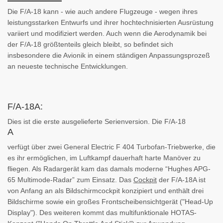
Die F/A-18 kann - wie auch andere Flugzeuge - wegen ihres
leistungsstarken Entwurfs und ihrer hochtechnisierten Ausrüstung
variiert und modifiziert werden. Auch wenn die Aerodynamik bei
der F/A-18 größtenteils gleich bleibt, so befindet sich
insbesondere die Avionik in einem ständigen Anpassungsprozeß
an neueste technische Entwicklungen.
F/A-18A:
Dies ist die erste ausgelieferte Serienversion. Die F/A-18
A
verfügt über zwei General Electric F 404 Turbofan-Triebwerke, die
es ihr ermöglichen, im Luftkampf dauerhaft harte Manöver zu
fliegen. Als Radargerät kam das damals moderne “Hughes APG-
65 Multimode-Radar” zum Einsatz. Das
Cockpit
der F/A-18A ist
von Anfang an als Bildschirmcockpit konzipiert und enthält drei
Bildschirme sowie ein großes Frontscheibensichtgerät ("Head-Up
Display"). Des weiteren kommt das multifunktionale HOTAS-