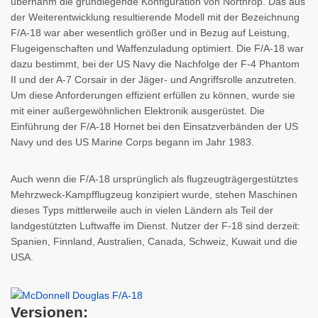
übernahm die grundlegende Konfiguration von Northrop. Das aus
der Weiterentwicklung resultierende Modell mit der Bezeichnung
F/A-18 war aber wesentlich größer und in Bezug auf Leistung,
Flugeigenschaften und Waffenzuladung optimiert. Die F/A-18 war
dazu bestimmt, bei der US Navy die Nachfolge der F-4 Phantom
II und der A-7 Corsair in der Jäger- und Angriffsrolle anzutreten.
Um diese Anforderungen effizient erfüllen zu können, wurde sie
mit einer außergewöhnlichen Elektronik ausgerüstet. Die
Einführung der F/A-18 Hornet bei den Einsatzverbänden der US
Navy und des US Marine Corps begann im Jahr 1983.
Auch wenn die F/A-18 ursprünglich als flugzeugträgergestütztes
Mehrzweck-Kampfflugzeug konzipiert wurde, stehen Maschinen
dieses Typs mittlerweile auch in vielen Ländern als Teil der
landgestützten Luftwaffe im Dienst. Nutzer der F-18 sind derzeit:
Spanien, Finnland, Australien, Canada, Schweiz, Kuwait und die
USA.
Versionen: