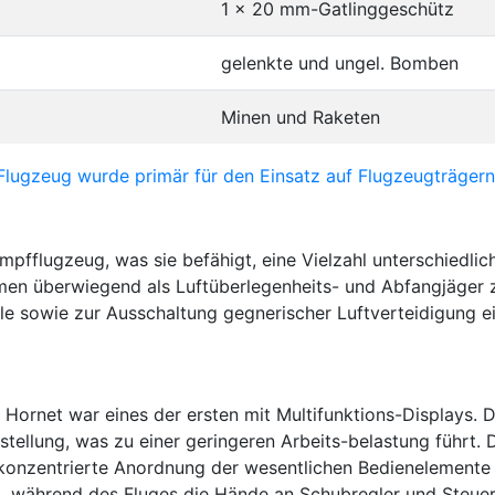
1 x 20 mm-Gatlinggeschütz
gelenkte und ungel. Bomben
Minen und Raketen
pfflugzeug, was sie befähigt, eine Vielzahl unterschiedlic
en überwiegend als Luftüberlegenheits- und Abfangjäger 
ele sowie zur Ausschaltung gegnerischer Luftverteidigung e
Hornet war eines der ersten mit Multifunktions-Displays. 
rstellung, was zu einer geringeren Arbeits-belastung führt
konzentrierte Anordnung der wesentlichen Bedienelement
t, während des Fluges die Hände an Schubregler und Steuer