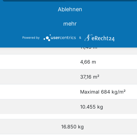
Turbofans
Ablehnen
je 79 kN Schub
mehr
17,07 m
Powered by
&
11,43 m
4,66 m
37,16 m²
Maximal 684 kg/m²
10.455 kg
16.850 kg