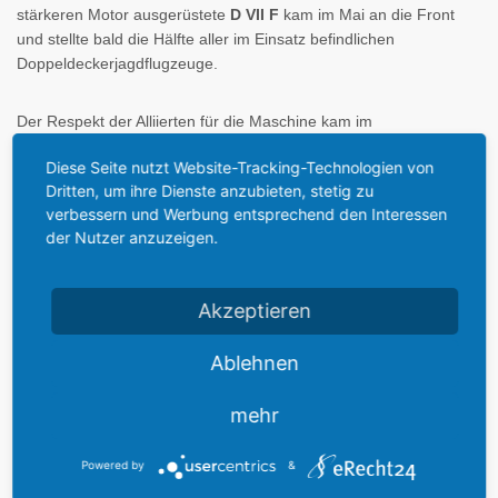
stärkeren Motor ausgerüstete
D VII F
kam im Mai an die Front
und stellte bald die Hälfte aller im Einsatz befindlichen
Doppeldeckerjagdflugzeuge.
Der Respekt der Alliierten für die Maschine kam im
Waffenstillstandsvertrages zum Ausdruck. Im Artikel IV des
Diese Seite nutzt Website-Tracking-Technologien von
Waffenstillstandsvertrages ist der Jäger als einziges
Dritten, um ihre Dienste anzubieten, stetig zu
auszulieferndes deutsches Flugzeug erwähnt. Fokker verließ mit
verbessern und Werbung entsprechend den Interessen
allen Unterlagen, 400 Motoren und 200 Flugzeugen Deutschland.
der Nutzer anzuzeigen.
In den Niederlanden nahm er die Produktion wieder auf und
belieferte neben der Sowjetunion, Belgien, Polen, Dänemark und
der Schweiz auch die holländischen Fliegerkräfte, die ihre D VII
Akzeptieren
bis in die dreißiger Jahre einsetzten.
Ablehnen
Die ausgestellte Fokker D VII (F) ist 1993 noch Originalplänen
gebaut worden. Der fünffarbige Tarnstoff entspricht der
mehr
Produktion des Schweriner Werkes. Die ursprüngliche 7775/18
wurde am 9. November 1918 von der Zentralen
Powered by
&
Abnahmekommission in Dienst gestellt, kam aber nicht mehr an
die Front. Ebenso wie die anderen über der Werknummer