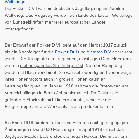
Die Fokker D VII war ein deutsches Jagdflugzeug im Zweiten
Weltkrieg. Das Flugzeug wurde nach Ende des Ersten Weltkriegs
von Luftstreitkräften mehrerer europäischer Länder
weitergeflogen.
Der Entwurf der Fokker D VII geht auf den Herbst 1917 zurück,
als ein Nachfolger für die
Fokker Dr I
und
Albatros D V
gebraucht
wurde. Der Rumpf des freitragenden, einsitzigen Doppeldeckers
war ein
stoffbespanntes Stahlrohrgerüst
. Nur der Rumpfbug
wurde mit Blech verkleidet. Sie war sehr wendig und verlor wegen
ihres Höhenmotors auch in großen Höhen kaum an
Leistungsfähigkeit. Im Januar 1918 nahmen die Prototypen am
Vergleichsfliegen in Berlin-Johannisthal teil. Da Fokker die
geforderte Stückzahl nicht liefern konnte, schaltete die
Fliegertruppe andere Werke als Lizenzproduzenten ein.
Bis Ende 1918 bauten Fokker und Albatros nach geringfügigen
Änderungen etwa 3.000 Flugzeuge. Im April 1918 erhielt das
Jagdgeschwader 1 als erstes die neuen Fokker. Die mit einem