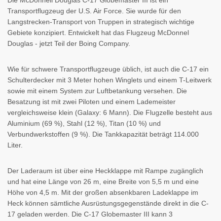
Die McDonnell Douglas C-17 Globemaster III ist ein
Transportflugzeug der U.S. Air Force. Sie wurde für den
Langstrecken-Transport von Truppen in strategisch wichtige
Gebiete konzipiert. Entwickelt hat das Flugzeug McDonnel
Douglas - jetzt Teil der Boing Company.
Wie für schwere Transportflugzeuge üblich, ist auch die C-17 ein
Schulterdecker mit 3 Meter hohen Winglets und einem T-Leitwerk
sowie mit einem System zur Luftbetankung versehen. Die
Besatzung ist mit zwei Piloten und einem Lademeister
vergleichsweise klein (Galaxy: 6 Mann). Die Flugzelle besteht aus
Aluminium (69 %), Stahl (12 %), Titan (10 %) und
Verbundwerkstoffen (9 %). Die Tankkapazität beträgt 114.000
Liter.
Der Laderaum ist über eine Heckklappe mit Rampe zugänglich
und hat eine Länge von 26 m, eine Breite von 5,5 m und eine
Höhe von 4,5 m. Mit der großen absenkbaren Ladeklappe im
Heck können sämtliche Ausrüstungsgegenstände direkt in die C-
17 geladen werden. Die C-17 Globemaster III kann 3