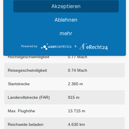
Max. Startgewicht
265.350 kg
Akzeptieren
Max. Leergewicht
125.645 kg
Ablehnen
Max. Treibstoffgewicht
82.125 kg
mehr
Max. Nutzlast
77.290 kg
Powered by
&
Höchstgeschwindigkeit
0.77 Mach
Reisegeschwindigkeit
0.74 Mach
Startstrecke
2.360 m
Landerollstrecke (FAR)
915 m
Max. Flughöhe
13.715 m
Reichweite beladen
4.630 km