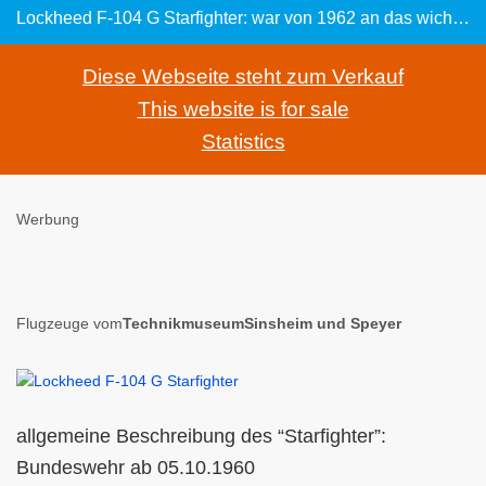
Lockheed F-104 G Starfighter: war von 1962 an das wichtigste Kampfflugzeug in vielen NATO-Staaten
Diese Webseite steht zum Verkauf
This website is for sale
Statistics
Werbung
Flugzeuge vom
TechnikmuseumSinsheim und Speyer
allgemeine Beschreibung des “Starfighter”:
Bundeswehr ab 05.10.1960