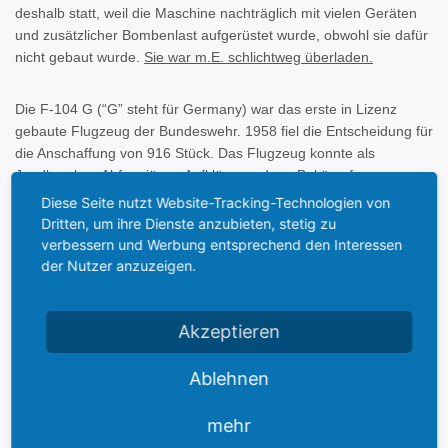
deshalb statt, weil die Maschine nachträglich mit vielen Geräten
und zusätzlicher Bombenlast aufgerüstet wurde, obwohl sie dafür
nicht gebaut wurde.
Sie war m.E. schlichtweg überladen.
Die F-104 G (“G” steht für Germany) war das erste in Lizenz
gebaute Flugzeug der Bundeswehr. 1958 fiel die Entscheidung für
die Anschaffung von 916 Stück. Das Flugzeug konnte als
Jagdbomber, Abfangjäger, Aufklärer und zur Bekämpfung von
Seezielen eingesetzt werden.
Diese Seite nutzt Website-Tracking-Technologien von
Dritten, um ihre Dienste anzubieten, stetig zu
verbessern und Werbung entsprechend den Interessen
der Nutzer anzuzeigen.
Technische Daten:
Akzeptieren
Ablehnen
mehr
Hersteller: Lockheed Aircraft Corporation, Burbank - Besatzung: 1