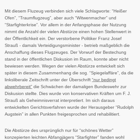
Mit diesem Fluzeug verbinden sich viele Schlagworte: “Heißer
Ofen”, “Traumflugzeug”, aber auch “Witwenmacher” und
“Starfighterkrise”. Vor allem in der Anfangsphase der Nutzung
nimmt die Anzahl der vielen Abstürze einen hohen Stellenwert in
der Öffentlichkeit ein. Der verstorbene Politiker Franz Josef
Strauß - damals Verteidigungsminister - betrieb maßgeblich die
Anschaffung dieses Flugzeuges. Der Vorwurf der Bestechung
stand in der öffentlichen Diskusion im Raum, konnte aber nicht
bewiesen werden. Wegen der vielen Abstürze entwickelt sich
später in diesem Zusammenhang die sog. “Spiegelaffäre”, da die
linksliberale Zeitschrift unter der Überschrift
“nur bedingt
abwehrbereit”
die Schwächen der damaligen Bundeswehr zur
Diskusion stellte. Dies wurde von konservativen Kräften um F. J.
Strauß als Geheimnisverrat interpretiert. Im sich daraus
entwickelten Gerichtsverfahren wurde der Herausgeber “Rudolph
Augstein” in allen Punkten freigesprochen und rehabilitiert.
Die Abstürze des ursprünglich nur für “schönes Wetter”
konzepierten leichten Abfangjägers “Starfighter” fanden wohl