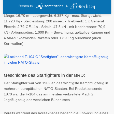
Pilot - Geschwindigkeit: 2.100 Km/h in 12.200 m Höhe -
Powered by
&
Gipfelhöhe: 15.240 m - Spannweite: 6,70 m - Höhe: 4,10 m -
Länge: 16,70 m - Leergewicht: 6.387 Kg - max. Startgewicht:
11.720 Kg - Steigleistung: 208 m/sec. - Triebwerk: 1 x General
Electric, J 79-GE-11a - Schub: 47,5 kN - mit Nachbrenner: 70,9
kN - Aktionsradius: 1.000 Km - Bewaffnung: geläufige Kanone und
4 AIM-9 Sidewinder-Raketen oder 1.820 Kg Außenlast (auch
Kernwaffen) -
Geschichte des Starfighters in der BRD:
Der Starfighter war von 1962 an das wichtigste Kampfflugzeug in
mehreren europäischen NATO-Staaten. Bei Produktionsende
1979 war die F-104 das am meisten verbreitete Mach 2
Jagdflugzeug des westlichen Bündnisses.
Bereits während des Koreakrieges begann die Entwicklung eines