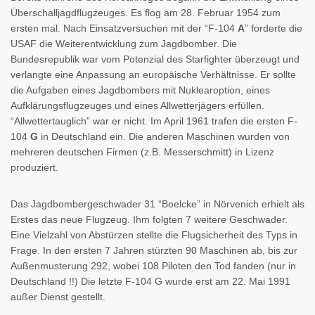
Überschalljagdflugzeuges. Es flog am 28. Februar 1954 zum
ersten mal. Nach Einsatzversuchen mit der “F-104
A
” forderte die
USAF die Weiterentwicklung zum Jagdbomber. Die
Bundesrepublik war vom Potenzial des Starfighter überzeugt und
verlangte eine Anpassung an europäische Verhältnisse. Er sollte
die Aufgaben eines Jagdbombers mit Nuklearoption, eines
Aufklärungsflugzeuges und eines Allwetterjägers erfüllen.
“Allwettertauglich” war er nicht. Im April 1961 trafen die ersten F-
104
G
in Deutschland ein. Die anderen Maschinen wurden von
mehreren deutschen Firmen (z.B. Messerschmitt) in Lizenz
produziert.
Das Jagdbombergeschwader 31 “Boelcke” in Nörvenich erhielt als
Erstes das neue Flugzeug. Ihm folgten 7 weitere Geschwader.
Eine Vielzahl von Abstürzen stellte die Flugsicherheit des Typs in
Frage. In den ersten 7 Jahren stürzten 90 Maschinen ab, bis zur
Außenmusterung 292, wobei 108 Piloten den Tod fanden (nur in
Deutschland !!) Die letzte F-104 G wurde erst am 22. Mai 1991
außer Dienst gestellt.