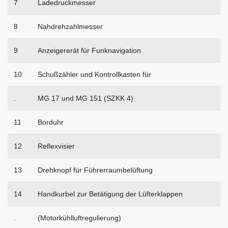
7
Ladedruckmesser
8
Nahdrehzahlmesser
9
Anzeigererät für Funknavigation
10
Schußzähler und Kontrollkasten für
.
MG 17 und MG 151 (SZKK 4)
11
Borduhr
12
Reflexvisier
13
Drehknopf für Führerraumbelüftung
14
Handkurbel zur Betätigung der Lüfterklappen
.
(Motorkühlluftregulierung)