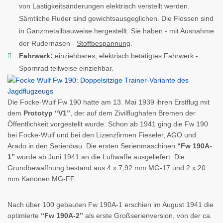
von Lastigkeitsänderungen elektrisch verstellt werden.
Sämtliche Ruder sind gewichtsausgeglichen. Die Flossen sind
in Ganzmetallbauweise hergestellt. Sie haben - mit Ausnahme
der Rudernasen -
Stoffbespannung
.
Fahrwerk:
einziehbares, elektrisch betätigtes Fahrwerk -
Spornrad teilweise einziehbar.
Die Focke-Wulf Fw 190 hatte am 13. Mai 1939 ihren Erstflug mit
dem
Prototyp “V1”
, der auf dem Zivilflughafen Bremen der
Öffentlichkeit vorgestellt wurde. Schon ab 1941 ging die Fw 190
bei Focke-Wulf und bei den Lizenzfirmen Fieseler, AGO und
Arado in den Serienbau. Die ersten Serienmaschinen
“Fw 190A-
1”
wurde ab Juni 1941 an die Luftwaffe ausgeliefert. Die
Grundbewaffnung bestand aus 4 x 7,92 mm MG-17 und 2 x 20
mm Kanonen MG-FF.
Nach über 100 gebauten Fw 190A-1 erschien im August 1941 die
optimierte
“Fw 190A-2”
als erste Großserienversion, von der ca.