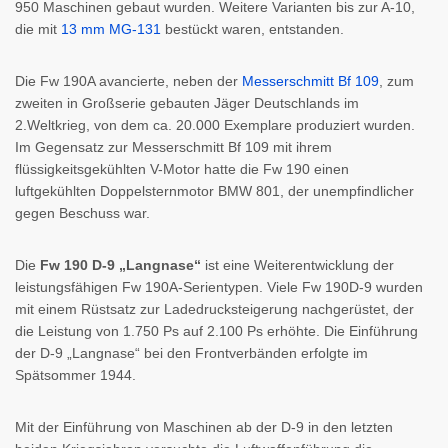
950 Maschinen gebaut wurden. Weitere Varianten bis zur A-10,
die mit
13 mm MG-131
bestückt waren, entstanden.
Die Fw 190A avancierte, neben der
Messerschmitt Bf 109
, zum
zweiten in Großserie gebauten Jäger Deutschlands im
2.Weltkrieg, von dem ca. 20.000 Exemplare produziert wurden.
Im Gegensatz zur Messerschmitt Bf 109 mit ihrem
flüssigkeitsgekühlten V-Motor hatte die Fw 190 einen
luftgekühlten Doppelsternmotor BMW 801, der unempfindlicher
gegen Beschuss war.
Die
Fw 190 D-9 „Langnase“
ist eine Weiterentwicklung der
leistungsfähigen Fw 190A-Serientypen. Viele Fw 190D-9 wurden
mit einem Rüstsatz zur Ladedrucksteigerung nachgerüstet, der
die Leistung von 1.750 Ps auf 2.100 Ps erhöhte. Die Einführung
der D-9 „Langnase“ bei den Frontverbänden erfolgte im
Spätsommer 1944.
Mit der Einführung von Maschinen ab der D-9 in den letzten