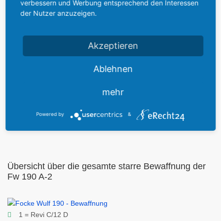
verbessern und Werbung entsprechend den Interessen
der Nutzer anzuzeigen.
61
Auslöseknopf für Außenflächenwaffen
62
Daumenschalter für Luftschraubenverstellung
Akzeptieren
63
Kippwechselschalter für Sprengsatz FuG 25a
Ablehnen
64
Gerätebrettleuchten
mehr
.
.
Powered by
&
Übersicht über die gesamte starre Bewaffnung der
Fw 190 A-2
1 = Revi C/12 D