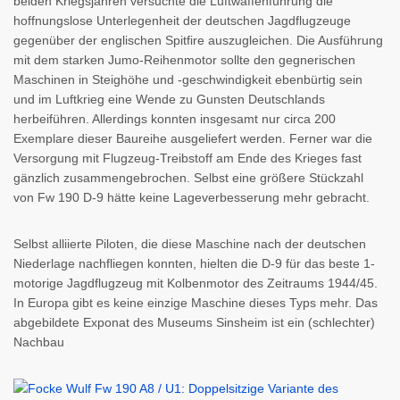
beiden Kriegsjahren versuchte die Luftwaffenführung die
hoffnungslose Unterlegenheit der deutschen Jagdflugzeuge
gegenüber der englischen Spitfire auszugleichen. Die Ausführung
mit dem starken Jumo-Reihenmotor sollte den gegnerischen
Maschinen in Steighöhe und -geschwindigkeit ebenbürtig sein
und im Luftkrieg eine Wende zu Gunsten Deutschlands
herbeiführen. Allerdings konnten insgesamt nur circa 200
Exemplare dieser Baureihe ausgeliefert werden. Ferner war die
Versorgung mit Flugzeug-Treibstoff am Ende des Krieges fast
gänzlich zusammengebrochen. Selbst eine größere Stückzahl
von Fw 190 D-9 hätte keine Lageverbesserung mehr gebracht.
Selbst alliierte Piloten, die diese Maschine nach der deutschen
Niederlage nachfliegen konnten, hielten die D-9 für das beste 1-
motorige Jagdflugzeug mit Kolbenmotor des Zeitraums 1944/45.
In Europa gibt es keine einzige Maschine dieses Typs mehr. Das
abgebildete Exponat des Museums Sinsheim ist ein (schlechter)
Nachbau