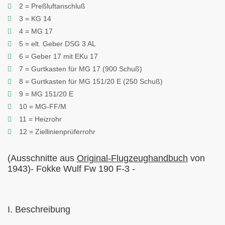
2 = Preßluftanschluß
3 = KG 14
4 = MG 17
5 = elt. Geber DSG 3 AL
6 = Geber 17 mit EKu 17
7 = Gurtkasten für MG 17 (900 Schuß)
8 = Gurtkasten für MG 151/20 E (250 Schuß)
9 = MG 151/20 E
10 = MG-FF/M
11 = Heizrohr
12 = Ziellinienprüferrohr
(Ausschnitte aus
Original-Flugzeughandbuch
von
1943)- Fokke Wulf Fw 190 F-3 -
I. Beschreibung