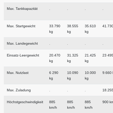
Max. Tankkapazität
.
.
.
.
Max. Startgewicht
33.790
38.555
35.610
41.730
kg
kg
kg
Max. Landegewicht
.
.
.
.
Einsatz-Leergewicht
20.470
31.325
21.425
23 495
kg
kg
kg
Max. Nutzlast
6 290
10.090
10.000
9.660 
kg
kg
kg
Max. Zuladung
.
.
.
18.255
Höchstgeschwindigkeit
885
885
885
900 k
km/h
km/h
km/h