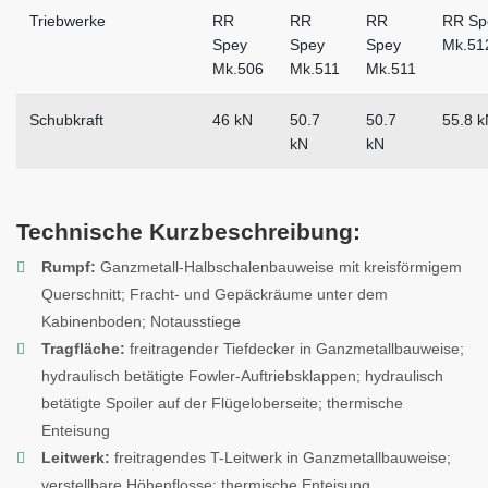
Triebwerke
RR
RR
RR
RR Sp
Spey
Spey
Spey
Mk.5
Mk.506
Mk.511
Mk.511
Schubkraft
46 kN
50.7
50.7
55.8 k
kN
kN
Technische Kurzbeschreibung:
Rumpf:
Ganzmetall-Halbschalenbauweise mit kreisförmigem
Querschnitt; Fracht- und Gepäckräume unter dem
Kabinenboden; Notausstiege
Tragfläche:
freitragender Tiefdecker in Ganzmetallbauweise;
hydraulisch betätigte Fowler-Auftriebsklappen; hydraulisch
betätigte Spoiler auf der Flügeloberseite; thermische
Enteisung
Leitwerk:
freitragendes T-Leitwerk in Ganzmetallbauweise;
verstellbare Höhenflosse; thermische Enteisung