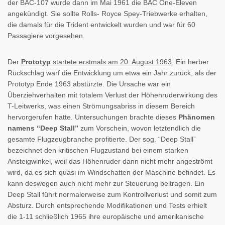
der BAC-107 wurde dann im Mai 1961 die BAC One-Eleven
angekündigt. Sie sollte Rolls- Royce Spey-Triebwerke erhalten,
die damals für die Trident entwickelt wurden und war für 60
Passagiere vorgesehen.
Der
Prototyp
startete erstmals am 20. August 1963
. Ein herber
Rückschlag warf die Entwicklung um etwa ein Jahr zurück, als der
Prototyp Ende 1963 abstürzte. Die Ursache war ein
Überziehverhalten mit totalem Verlust der Höhenruderwirkung des
T-Leitwerks, was einen Strömungsabriss in diesem Bereich
hervorgerufen hatte. Untersuchungen brachte dieses
Phänomen
namens “Deep Stall”
zum Vorschein, wovon letztendlich die
gesamte Flugzeugbranche profitierte. Der sog. “Deep Stall”
bezeichnet den kritischen Flugzustand bei einem starken
Ansteigwinkel, weil das Höhenruder dann nicht mehr angeströmt
wird, da es sich quasi im Windschatten der Maschine befindet. Es
kann deswegen auch nicht mehr zur Steuerung beitragen. Ein
Deep Stall führt normalerweise zum Kontrollverlust und somit zum
Absturz. Durch entsprechende Modifikationen und Tests erhielt
die 1-11 schließlich 1965 ihre europäische und amerikanische