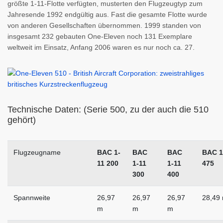
größte 1-11-Flotte verfügten, musterten den Flugzeugtyp zum
Jahresende 1992 endgültig aus. Fast die gesamte Flotte wurde
von anderen Gesellschaften übernommen. 1999 standen von
insgesamt 232 gebauten One-Eleven noch 131 Exemplare
weltweit im Einsatz, Anfang 2006 waren es nur noch ca. 27.
Technische Daten: (Serie 500, zu der auch die 510
gehört)
Flugzeugname
BAC 1-
BAC
BAC
BAC 1
11 200
1-11
1-11
475
300
400
Spannweite
26,97
26,97
26,97
28,49
m
m
m