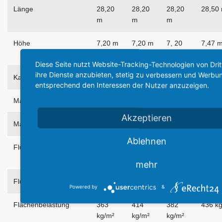
Länge
28,20
28,20
28,20
28,50
m
m
m
Höhe
7,20 m
7,20 m
7, 20
7,47 
m
Diese Seite nutzt Website-Tracking-Technologien von Dri
ihre Dienste anzubieten, stetig zu verbessern und Werbu
Kabinenlänge
.
.
.
.
entsprechend den Interessen der Nutzer anzuzeigen.
Max. Kabinenbreite
3,16 m
3,16 m
3,16 m
3,16 
Akzeptieren
Max. Kabinenhöhe
1,98 m
1,98 m
1,98 m
1,98 
Ablehnen
Flügelfläche
93,18
93,18
93,18
95,78
m²
m²
m²
mehr
Flügelpfeilung
.
.
.
20 Gr
Powered by
&
Flächenbelastung
363
414
382
436 k
kg/m²
kg/m²
kg/m²