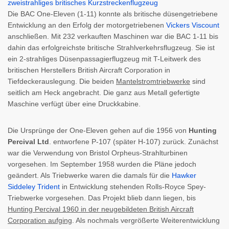
Die BAC One-Eleven (1-11) konnte als britische düsengetriebene
Entwicklung an den Erfolg der motorgetriebenen
Vickers Viscount
anschließen. Mit 232 verkauften Maschinen war die BAC 1-11 bis
dahin das erfolgreichste britische Strahlverkehrsflugzeug. Sie ist
ein 2-strahliges Düsenpassagierflugzeug mit T-Leitwerk des
britischen Herstellers British Aircraft Corporation in
Tiefdeckerauslegung. Die beiden
Mantelstromtriebwerke
sind
seitlich am Heck angebracht. Die ganz aus Metall gefertigte
Maschine verfügt über eine Druckkabine.
Die Ursprünge der One-Eleven gehen auf die 1956 von
Hunting
Percival Ltd
. entworfene P-107 (später H-107) zurück. Zunächst
war die Verwendung von Bristol Orpheus-Strahlturbinen
vorgesehen. Im September 1958 wurden die Pläne jedoch
geändert. Als Triebwerke waren die damals für die
Hawker
Siddeley Trident
in Entwicklung stehenden Rolls-Royce Spey-
Triebwerke vorgesehen. Das Projekt blieb dann liegen, bis
Hunting Percival 1960 in der neugebildeten British Aircraft
Corporation aufging
. Als nochmals vergrößerte Weiterentwicklung