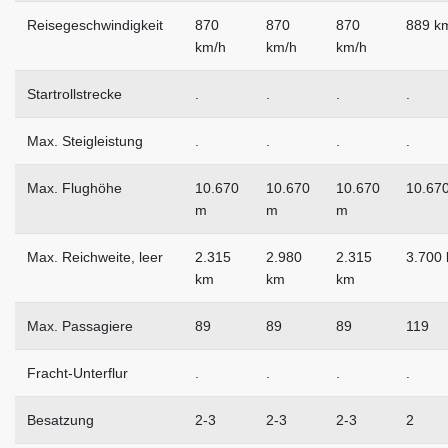
Reisegeschwindigkeit
870
870
870
889 k
km/h
km/h
km/h
Startrollstrecke
.
.
.
.
Max. Steigleistung
.
.
.
.
Max. Flughöhe
10.670
10.670
10.670
10.67
m
m
m
Max. Reichweite, leer
2.315
2.980
2.315
3.700
km
km
km
Max. Passagiere
89
89
89
119
Fracht-Unterflur
.
.
.
.
Besatzung
2-3
2-3
2-3
2