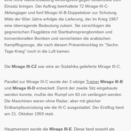
Einsatz bringen. Der Auftrag beinhaltete 72 Mirage-III-C-
Abfangjager und fünf Mirage-III-B-Doppelsitzer zur Schulung.
Mitte der 60er Jahre erfolgte die Lieferung, der im Krieg 1967
eine überragende Bedeutung zukam. Sie zerschlugen die
gegnerischen Flugplätze mit Startbahnsprengbomben und
konventionellen Bomben und vernichteten die arabischen
Kampfflugzeuge, dIe nach diesem Präventivschlag im “Sechs-
Tage-Krieg" noch in die Luft kamen.
Die
Mirage III-CZ
war eine an Südafrika gelieferte Mirage III-C.
Parallel zur Mirage III-C wurde der 2-sitzige
Trainer
Mirage III-B
und
Mirage III-D
entwickelt. Damit der zweite Sitz eingebaute
werden konnte, mußte der Rumpf um 60 cm verlängert werden.
Die Maschinen waren ohne Radar; aber mit gleicher
Erdkampfausrüstung wie die III-C ausgestattet. Der Erstflug fand
am 21. Oktober 1959 statt.
Hauptversion wurde die
Mirage III-E
. Diese fand sowohl als