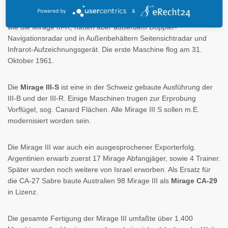
Für die französische Luftwaffe wurden 50 Mirage III-R und 20
mit
Powered by
&
Doppler-Radar
ausgerüstete
Mirage III-RD
gebaut. Diese waren
wie die Mirage III-R, hatten aber außerdem Doppler-
Navigationsradar und in Außenbehältern Seitensichtradar und
Infrarot-Aufzeichnungsgerät. Die erste Maschine flog am 31.
Oktober 1961.
Die
Mirage III-S
ist eine in der Schweiz gebaute Ausführung der
III-B und der III-R. Einige Maschinen trugen zur Erprobung
Vorflügel, sog. Canard Flächen. Alle Mirage III S sollen m.E.
modernisiert worden sein.
Die Mirage III war auch ein ausgesprochener Exporterfolg.
Argentinien erwarb zuerst 17 Mirage Abfangjäger, sowie 4 Trainer.
Später wurden noch weitere von Israel erworben. Als Ersatz für
die CA-27 Sabre baute Australien 98 Mirage III als
Mirage CA-29
in Lizenz.
Die gesamte Fertigung der Mirage III umfaßte über 1.400