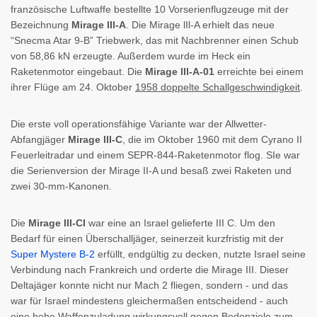
französische Luftwaffe bestellte 10 Vorserienflugzeuge mit der
Bezeichnung
Mirage lIl-A
. Die Mirage lIl-A erhielt das neue
“Snecma Atar 9-B” Triebwerk, das mit Nachbrenner einen Schub
von 58,86 kN erzeugte. Außerdem wurde im Heck ein
Raketenmotor eingebaut. Die
Mirage lIl-A-01
erreichte bei einem
ihrer Flüge am 24. Oktober
1958 doppelte Schallgeschwindigkeit
.
Die erste voll operationsfähige Variante war der Allwetter-
Abfangjäger
Mirage III-C
, die im Oktober 1960 mit dem Cyrano II
Feuerleitradar und einem SEPR-844-Raketenmotor flog. SIe war
die Serienversion der Mirage II-A und besaß zwei Raketen und
zwei 30-mm-Kanonen.
Die
Mirage III-CI
war eine an Israel gelieferte III C. Um den
Bedarf für einen Überschalljäger, seinerzeit kurzfristig mit der
Super Mystere B-2
erfüllt, endgültig zu decken, nutzte Israel seine
Verbindung nach Frankreich und orderte die Mirage III. Dieser
Deltajäger konnte nicht nur Mach 2 fliegen, sondern - und das
war für Israel mindestens gleichermaßen entscheidend - auch
eine hohe Waffenzuladung wirkungsvoll gegen Bodenziele zum