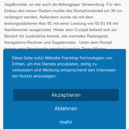
Jagdbomber, so wie auch als Abfangjäger Verwendung. Für den
Einbau des neuen Radars mußte das Rumpfvorderteil um 30 cm
verlängert werden. Außerdem wurde sie mit dem
leistungsstärkeren Atar 9C mit einer Leistung von 60,81 kN mit
Nachbrenner ausgerüstet. Hinter dem Cockpit befand sich ein
Bereich für zusätzliche Avionik, wie normales Radargerät,
Navigations-Rechner und Dopplerradar.. Unter dem Rumpf
konnte eine Atombombe montiert werden. Diese Mirage
absolvierte ihren Ersttlug am 5. April 1961. Die ersten
Diese Seite nutzt Website-Tracking-Technologien von
Einsatzflugzeuge wurden im April 1965 übergeben.
Dritten, um ihre Dienste anzubieten, stetig zu
verbessern und Werbung entsprechend den Interessen
der Nutzer anzuzeigen.
Die
Mirage III-O
ist eine in Australien in Lizenz hergestellte III-E.
Für Aufklärungseinsätze entstand die
Mirage III-R
, die äußerlich
Akzeptieren
der III-C ähnlich ist. Statt des Bugradars wurde eine
Luftbildrüstung für Tag- und Nachtaufnahmen eingebaut. Die
Ablehnen
Aufklärerausrüstung bestand aus 5 Kameras. Diese Version kam
ab 1963 zum Einsatz.
mehr