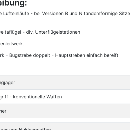
eibung:
e Lufteinläufe - bei Versionen B und N tandemförmige Sitze
ltaflügel - div. Unterflügelstationen
enleitwerk.
k - Bugstrebe doppelt - Hauptstreben einfach bereift
ngjäger
iff - konventionelle Waffen
iner
äger von Nuklearwaffen