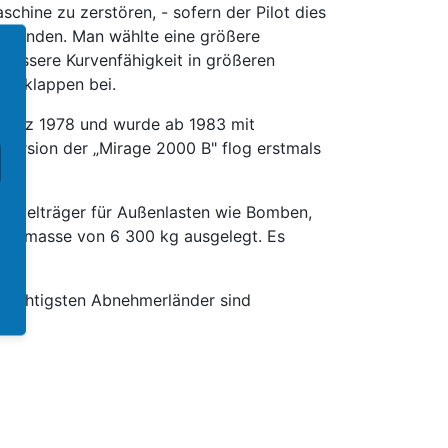
chine zu zerstören, - sofern der Pilot dies
ll wenden. Man wählte eine größere
 bessere Kurvenfähigkeit in größeren
gelklappen bei.
m März 1978 und wurde ab 1983 mit
lversion der „Mirage 2000 B" flog erstmals
lügelträger für Außenlasten wie Bomben,
samtmasse von 6 300 kg ausgelegt. Es
 wichtigsten Abnehmerländer sind