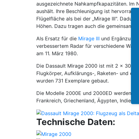
ausgezeichnete Nahkampfkapazitäten. Im Notf
aushält. Ihre Beschleunigung ist hervorrag
Flügelfläche als bei der „Mirage III". Dadu
Höhen. Dazu tragen auch die gemeinsam mi
Als Ersatz für die
Mirage III
und Ergänzung 
verbessertem Radar für verschiedene Waffen
am 11. März 1980.
Die Dassault Mirage 2000 ist mit 2 x 30-
Flugkörper, Aufklärungs-, Raketen- und ei
wurden 731 Exemplare gebaut.
Die Modelle 2000E und 2000ED werden vor a
Frankreich, Griechenland, Ägypten, Indien,
Technische Daten: