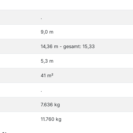
.
9,0 m
14,36 m - gesamt: 15,33
5,3 m
41 m²
.
7.636 kg
11.760 kg