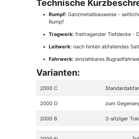
Technische Kurzbeschr
Rumpf:
Ganzmetallbauweise - seitlich
Rumpf
Tragwerk:
freitragender Tiefdecke - De
Leitwerk:
nach hinten abfallendes Sait
Fahrwerk:
einziehbares Bugradfahrwer
Varianten:
2000 C
Standardabfa
2000 D
zum Gegenangr
2000 B
2-sitziger Tra
2000 N
Tr