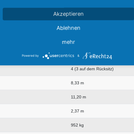
Cessna
Akzeptieren
USA
Ablehnen
1947
mehr
1 Pilot
Powered by
&
4 (3 auf dem Rücksitz)
8,33 m
11,20 m
2,37 m
952 kg