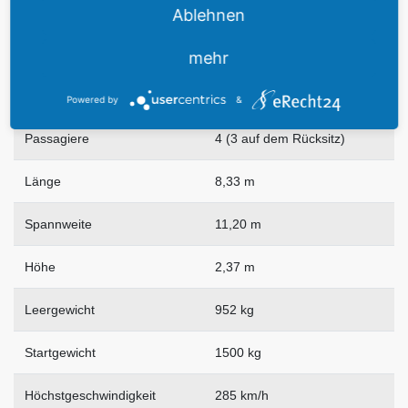
Land
USA
Ablehnen
Baujahr
1947
mehr
Besatzung
1 Pilot
Powered by
&
Passagiere
4 (3 auf dem Rücksitz)
Länge
8,33 m
Spannweite
11,20 m
Höhe
2,37 m
Leergewicht
952 kg
Startgewicht
1500 kg
Höchstgeschwindigkeit
285 km/h