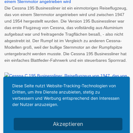
Die Cessna 195 Businessliner ist ein einmotoriges Reiseflugzeug,
das von einem Sternmotor angetrieben wird und zwischen 1947
und 1954 hergestellt wurden. Die Version 195 Businessliner war
das erste Flugzeug von Cessna, das vollständig aus Aluminium
aufgebaut war und freitragende Tragflächen besaß, - also nicht
abgestrebt ist. Der Rumpf ist im Vergleich zu anderen Cessna-
Modellen groß, weil der bullige Sternmotor an der Rumpfspitze
untergebracht werden musste. Die Cessna 195 Businessliner hat
ein einfaches Blattfeder-Fahrwerk und ein steuerbares Spornrad.
Diese Seite nutzt Website-Tracking-Technologien von
Technische Daten:
Dritten, um ihre Dienste anzubieten, stetig zu
verbessern und Werbung entsprechend den Interessen
der Nutzer anzuzeigen.
Hersteller
Cessna
Akzeptieren