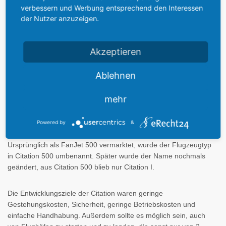
Auch der CJ2 ist für den Single-Pilot Betrieb zugelassen.
verbessern und Werbung entsprechend den Interessen
der Nutzer anzuzeigen.
Entstehungsgeschichte der Cessna
Akzeptieren
Citation-Familie:
Die Cessna Citation ist eine Flugzeugfamilie des US-
Ablehnen
amerikanischen Herstellers Cessna. Es handelt sich durchweg um
zweistrahlige Geschäftsreiseflugzeuge verschiedener Größe.
mehr
Neben dem Learjet ist die Citation das erfolgreichste Flugzeug
dieser Klasse (Februar 2006).
Powered by
&
Ursprünglich als FanJet 500 vermarktet, wurde der Flugzeugtyp
in Citation 500 umbenannt. Später wurde der Name nochmals
geändert, aus Citation 500 blieb nur Citation I.
Die Entwicklungsziele der Citation waren geringe
Gestehungskosten, Sicherheit, geringe Betriebskosten und
einfache Handhabung. Außerdem sollte es möglich sein, auch