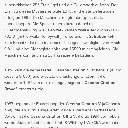
superkritischen 25°-Pfeilflügel und ein
T-Leitwerk
aufwies. Der
Erstflug dieses Musters erfolgte 1979, und erste Lieferungen
erfolgten 1983. Die Maschine verfügte über geschlitzte
Landeklappen. Die Spoiler unterstützten dabei die
Querruderwirkung. Als Triebwerk kamen zwei Allied-Signal-TFE-
731-3- (mittlerweile Honeywell-) Turbofans mit
Schubumkehr
zum Einsatz, die eine maximale Reisegeschwindigkeit von Mach
0,81 und eine Dienstgipfelhöhe von 15500 m ermöglichten. Die
Maschine konnte bis zu 13 Passagiere befördern.
1984 kam die verbesserte
“Cessna Citation S/II”
heraus (auch:
Cessna S-550) und ersetzte die bisherige Citation II, die
wiederum 1997 von der leistungsfähigeren
“Cessna Citation
Bravo”
ersetzt wurde.
1987 begann die Entwicklung der
Cessna Citation V (=Cessna
560)
, die ab 1989 ausgeliefert wurde. Eine weiter verbesserte
Version ist die
Cessna Citation Ultra V
, die ab 1994 vertrieben
wurde. Ausgerüstet mit den Pratt & Whitney PW 535A wurde die