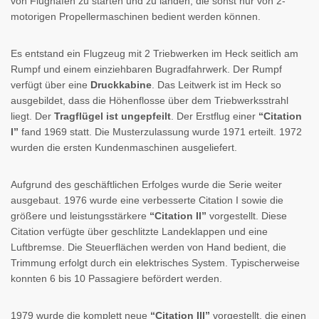
von Flughäfen zu starten und zu landen, die sonst nur von 2-
motorigen Propellermaschinen bedient werden können.
Es entstand ein Flugzeug mit 2 Triebwerken im Heck seitlich am
Rumpf und einem einziehbaren Bugradfahrwerk. Der Rumpf
verfügt über eine
Druckkabine
. Das Leitwerk ist im Heck so
ausgebildet, dass die Höhenflosse über dem Triebwerksstrahl
liegt. Der
Tragflügel ist ungepfeilt
. Der Erstflug einer
“Citation
I”
fand 1969 statt. Die Musterzulassung wurde 1971 erteilt. 1972
wurden die ersten Kundenmaschinen ausgeliefert.
Aufgrund des geschäftlichen Erfolges wurde die Serie weiter
ausgebaut. 1976 wurde eine verbesserte Citation I sowie die
größere und leistungsstärkere
“Citation II”
vorgestellt. Diese
Citation verfügte über geschlitzte Landeklappen und eine
Luftbremse. Die Steuerflächen werden von Hand bedient, die
Trimmung erfolgt durch ein elektrisches System. Typischerweise
konnten 6 bis 10 Passagiere befördert werden.
1979 wurde die komplett neue
“Citation III”
vorgestellt, die einen