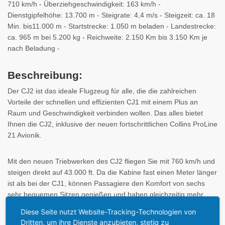
710 km/h - Überziehgeschwindigkeit: 163 km/h -
Dienstgipfelhöhe: 13.700 m - Steigrate: 4,4 m/s - Steigzeit: ca. 18
Min. bis11.000 m - Startstrecke: 1.050 m beladen - Landestrecke:
ca. 965 m bei 5.200 kg - Reichweite: 2.150 Km bis 3.150 Km je
nach Beladung -
Beschreibung:
Der CJ2 ist das ideale Flugzeug für alle, die die zahlreichen
Vorteile der schnellen und effizienten CJ1 mit einem Plus an
Raum und Geschwindigkeit verbinden wollen. Das alles bietet
Ihnen die CJ2, inklusive der neuen fortschrittlichen Collins ProLine
21 Avionik.
Mit den neuen Triebwerken des CJ2 fliegen Sie mit 760 km/h und
steigen direkt auf 43.000 ft. Da die Kabine fast einen Meter länger
ist als bei der CJ1, können Passagiere den Komfort von sechs
sehr bequemen Sitzen genießen und haben gleichzeitig mehr
Platz für Gepäck.
Diese Seite nutzt Website-Tracking-Technologien von
Dritten, um ihre Dienste anzubieten, stetig zu