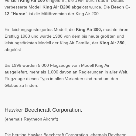
Version
King Air 200
eingeführt, die 1984 durch das in Details
verbesserte Modell
King Air B200
abgelöst wurde. Die
Beech C-
12 "Huron"
ist die Militärversion der King Air 200.
Ein leistungsgesteigertes Modell, die
King Air 300,
machte ihren
Erstflug 1983 und wurde 1988 von dem bis heute größten und
leistungstärksten Modell der King Air Familie, der
King Air 350
,
abgelöst.
Bis 1996 wurden 5.000 Flugzeuge vom Modell King Air
ausgeliefert, mehr als 1.000 davon an Regierungen in aller Welt.
Flugzeuge dieses Typs in allen Varianten sind rund um den
Globus zu finden.
Hawker Beechcraft Corporation:
(ehemals Raytheon Aircraft)
Die heutige Hawker Beechcraft Corporation, ehemals Raytheon