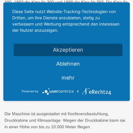
200, 1983 die King Air 300 und 1988 die King Air 350. Die King Air
B200 fliegt seit 1981 und stellt eine
verbesserte Version der King
Diese Seite nutzt Website-Tracking-Technologien von
Air 200
dar.
Dritten, um ihre Dienste anzubieten, stetig zu
verbessern und Werbung entsprechend den Interessen
der Nutzer anzuzeigen.
Die Beechcraft King Air B200 ist das wohl vielseitigste und
bekannteste Flugzeug in der Turboprop-Klasse. Seit über 30
Jahren wird dieses Flugzeug sehr erfolgreich verkauft und
Akzeptieren
geflogen. Es zeichnet sich durch Zuverlässigkeit und
Wirtschaftlichkeit aus.
Ablehnen
Die aktuelle Version der King Air B 200 stellt derzeit das
mehr
erfolgreichste Design eines Geschäftsreiseflugzeuges im Jetprop
Bereich dar. Die B 200 wurde von innen sowie außen
Powered by
&
umfangreich modernisiert um
neue Maßstäbe in der
Lärmreduzierung und im Komfort
zu setzen.
Die Maschine ist ausgestattet mit Konferenzbestuhlung,
Druckkabine und Klimaanlage. Wegen der Druckkabine kann sie
in einer Höhe von bis zu 10.000 Meter fliegen