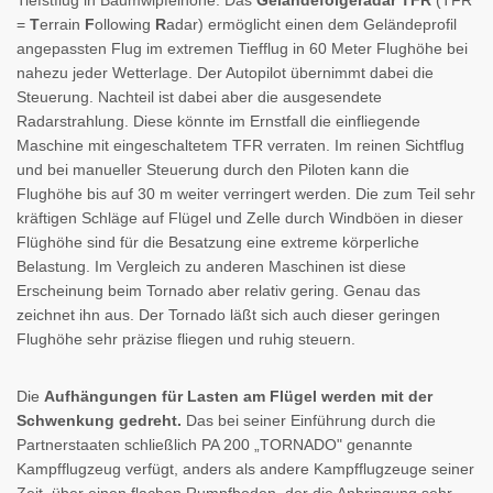
=
T
errain
F
ollowing
R
adar) ermöglicht einen dem Geländeprofil
angepassten Flug im extremen Tiefflug in 60 Meter Flughöhe bei
nahezu jeder Wetterlage. Der Autopilot übernimmt dabei die
Steuerung. Nachteil ist dabei aber die ausgesendete
Radarstrahlung. Diese könnte im Ernstfall die einfliegende
Maschine mit eingeschaltetem TFR verraten. Im reinen Sichtflug
und bei manueller Steuerung durch den Piloten kann die
Flughöhe bis auf 30 m weiter verringert werden. Die zum Teil sehr
kräftigen Schläge auf Flügel und Zelle durch Windböen in dieser
Flüghöhe sind für die Besatzung eine extreme körperliche
Belastung. Im Vergleich zu anderen Maschinen ist diese
Erscheinung beim Tornado aber relativ gering. Genau das
zeichnet ihn aus. Der Tornado läßt sich auch dieser geringen
Flughöhe sehr präzise fliegen und ruhig steuern.
Die
Aufhängungen für Lasten am Flügel werden mit der
Schwenkung gedreht.
Das bei seiner Einführung durch die
Partnerstaaten schließlich PA 200 „TORNADO" genannte
Kampfflugzeug verfügt, anders als andere
Kampfflugzeuge seiner
Zeit, über einen
flachen Rumpfboden
, der die Anbringung sehr