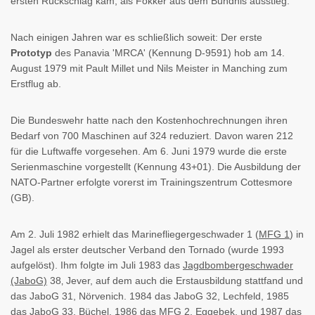
ersten Rückschlag kam, als Fokker aus dem Bündnis ausstieg.
Nach einigen Jahren war es schließlich soweit: Der erste
Prototyp
des Panavia 'MRCA' (Kennung D-9591) hob am 14.
August 1979 mit Pault Millet und Nils Meister in Manching zum
Erstflug ab.
Die Bundeswehr hatte nach den Kostenhochrechnungen ihren
Bedarf von 700 Maschinen auf 324 reduziert. Davon waren 212
für die Luftwaffe vorgesehen. Am 6. Juni 1979 wurde die erste
Serienmaschine vorgestellt (Kennung 43+01). Die Ausbildung der
NATO-Partner erfolgte vorerst im Trainingszentrum Cottesmore
(GB).
Am 2. Juli 1982 erhielt das Marinefliegergeschwader 1 (
MFG 1
) in
Jagel als erster deutscher Verband den Tornado (wurde 1993
aufgelöst). Ihm folgte im Juli 1983 das
Jagdbombergeschwader
(JaboG)
38‚ Jever, auf dem auch die Erstausbildung stattfand und
das JaboG 31, Nörvenich. 1984 das JaboG 32, Lechfeld, 1985
das JaboG 33, Büchel. 1986 das MFG 2, Eggebek, und 1987 das