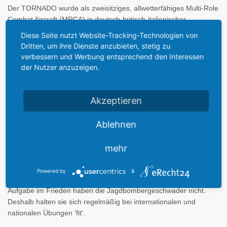
Der TORNADO wurde als zweisitziges, allwetterfähiges Multi-Role
Combat Aircraft (MRCA) in deutsch-britisch-italienischer
Zusammenarbeit entwickelt (Erstflug 1974) und bis in die 90er
Diese Seite nutzt Website-Tracking-Technologien von
Jahre gefertigt. Die Luftwaffe setzt den Schwenkflügler
Dritten, um ihre Dienste anzubieten, stetig zu
TORNADO als schweren Jagdbomber (Interdiction and Strike -
verbessern und Werbung entsprechend den Interessen
IDS) und in der Variante ECR (Electronic Combat
der Nutzer anzuzeigen.
Reconnaissance) zur Bekämpfung radargeführter Flugabwehr
ein. Die Marine hat 54 TORNADO IDS für Kampf- und
Aufklärungsmissionen.
Akzeptieren
Ablehnen
Die Aufgabe des
IDS-Tornado
(Interdiction / Strike) ist im
Kriegsfall die
Unterstützung der Bodentruppen aus der Luft
(auch
'Luftnahkampfunterstützung'), die Gefechtsfeldabriegelung
mehr
(Verhindern von eintreffen neuer Bodentruppen) und der
Luftangriff auf feindliche Einrichtungen und Stellungen. Der
Powered by
&
Tornado führt auch Mittel zur Selbstverteidigung mit. Eine richtige
Aufgabe im Frieden haben die Jagdbombergeschwader nicht.
Deshalb halten sie sich regelmäßig bei internationalen und
nationalen Übungen 'fit'.