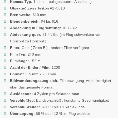
Kamera Typ:
1 Linse ; pulsgesteuerte Auslösung
Objektiv:
Zeiss Telikon A1 4/610
Brennweite:
610 mm
Blendenbereich:
f/4 bis f/16
Abdeckung in Flugrichtung:
10,7'/Bild
Abdeckung quer:
21,4°/Bild (im Flug schwenkbar von
Horizont zu Horizont )
Filter:
Gelb ( Zeiss B ) , andere Filter verfügbar
Film Typ:
240 mm
Filmlänge:
152 m
Azahl der Bilder / Film:
1200
Format:
115 mm x 230 mm
Bildwanderungsausgleich:
Filmbewegung, winkelkorrigiert
über das gesamte Format
Auslöserate:
4 Zyklen pro Sekunde
max
Verschlußtyp:
Bandverschluß , konstante Geschwindigkeit
Verschlußzeiten:
1/2000 bis 1/150 Sekunde
Überlappung:
56 % oder 12 % im Flug wählbar