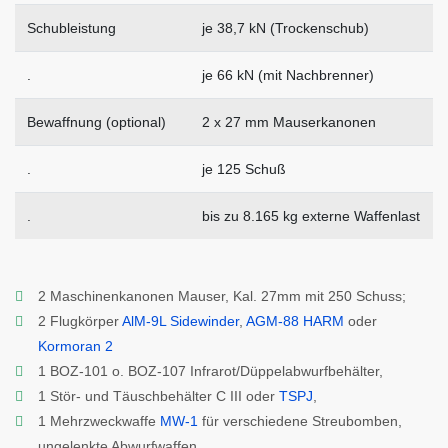
Schubleistung
je 38,7 kN (Trockenschub)
.
je 66 kN (mit Nachbrenner)
Bewaffnung (optional)
2 x 27 mm Mauserkanonen
.
je 125 Schuß
.
bis zu 8.165 kg externe Waffenlast
2 Maschinenkanonen Mauser, Kal. 27mm mit 250 Schuss;
2 Flugkörper
AlM-9L Sidewinder
,
AGM-88 HARM
oder
Kormoran 2
1 BOZ-101 o. BOZ-107 Infrarot/Düppelabwurfbehälter,
1 Stör- und Täuschbehälter C III oder
TSPJ
,
1 Mehrzweckwaffe
MW-1
für verschiedene Streubomben,
ungelenkte Abwurfwaffen,