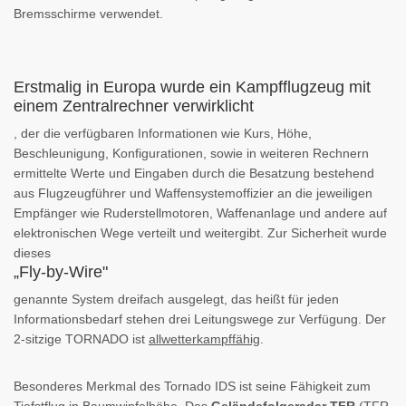
Bremsschirme verwendet.
Erstmalig in Europa wurde ein Kampfflugzeug mit
einem Zentralrechner verwirklicht
, der die verfügbaren Informationen wie Kurs, Höhe,
Beschleunigung, Konfigurationen, sowie in weiteren Rechnern
ermittelte Werte und Eingaben durch die Besatzung bestehend
aus Flugzeugführer und Waffensystemoffizier an die jeweiligen
Empfänger wie Ruderstellmotoren, Waffenanlage und andere auf
elektronischen Wege verteilt und weitergibt. Zur Sicherheit wurde
dieses
„Fly-by-Wire"
genannte System dreifach ausgelegt, das heißt für jeden
Informationsbedarf stehen drei Leitungswege zur Verfügung. Der
2-sitzige TORNADO ist
allwetterkampffähig
.
Besonderes Merkmal des Tornado IDS ist seine Fähigkeit zum
Tiefstflug in Baumwipfelhöhe. Das
Geländefolgeradar TFR
(TFR