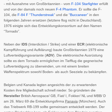
- mit Ausnahme von Großbritannien - vom
F-104 Starfighter
erfüllt
und von der damals noch neuen
F-4 Phantom
. Er sollte die F-
104, die
F-84 F “Thunderstreak”
und die
“Buccaneer”
in den
folgenden Jahren ersetzen (letztere flog nicht in Deutschland).
1976 einigte sich das Entwicklungskonsortium auf den Namen
“Tornado”.
Neben der
lDS
(Interdiction / Strike) und einer
ECR
(elektronische
Kampfführung und Aufklärung) baute Großbritannien 1979 eine
Luftverteidigungsvariante (
ADV
). Die elektronische Ausrüstung
sollte es dem Tornado ermöglichen im Tiefflug die gegnerische
Luftverteidigung zu überwinden, um mit einem breiten
Waffenspektrum sowohl Boden- als auch Seeziele zu bekämpfen.
Belgien und Kanada legten angesichts der zu erwartenden
Kosten ihre Migliedschaft schnell nieder. So gründeten die
Hersteller
British Aerospace/ GB, Fiat/ I, Fokker/ NL und MBB/ D
am 26. März 69 die Entwicklungsfirma
Panavia
(München). Auch
das Triebwerk RB-199 sollte gemeinsam entwickelt werden. Der