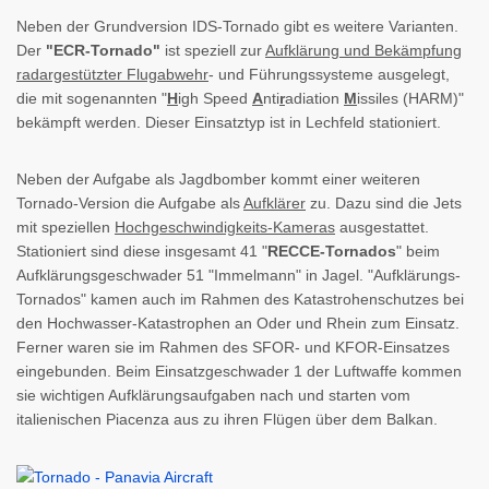
Neben der Grundversion IDS-Tornado gibt es weitere Varianten.
Der
"ECR-Tornado"
ist speziell zur
Aufklärung und Bekämpfung
radargestützter Flugabwehr
- und Führungssysteme ausgelegt,
die mit sogenannten "
H
igh Speed
A
nti
r
adiation
M
issiles (HARM)"
bekämpft werden. Dieser Einsatztyp ist in Lechfeld stationiert.
Neben der Aufgabe als Jagdbomber kommt einer weiteren
Tornado-Version die Aufgabe als
Aufklärer
zu. Dazu sind die Jets
mit speziellen
Hochgeschwindigkeits-Kameras
ausgestattet.
Stationiert sind diese insgesamt 41 "
RECCE-Tornados
" beim
Aufklärungsgeschwader 51 "Immelmann" in Jagel. "Aufklärungs-
Tornados" kamen auch im Rahmen des Katastrohenschutzes bei
den Hochwasser-Katastrophen an Oder und Rhein zum Einsatz.
Ferner waren sie im Rahmen des SFOR- und KFOR-Einsatzes
eingebunden. Beim Einsatzgeschwader 1 der Luftwaffe kommen
sie wichtigen Aufklärungsaufgaben nach und starten vom
italienischen Piacenza aus zu ihren Flügen über dem Balkan.