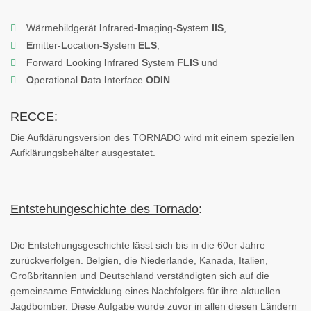
Wärmebildgerät
I
nfrared-
I
maging-
S
ystem
IIS
,
E
mitter-
L
ocation-
S
ystem
ELS
,
F
orward
L
ooking
I
nfrared
S
ystem
FLIS
und
O
perational
D
ata
I
nterface
ODIN
RECCE:
Die Aufklärungsversion des TORNADO wird mit einem speziellen
Aufklärungsbehälter ausgestatet.
Entstehungeschichte des Tornado
:
Die Entstehungsgeschichte lässt sich bis in die 60er Jahre
zurückverfolgen. Belgien, die Niederlande, Kanada, Italien,
Großbritannien und Deutschland verständigten sich auf die
gemeinsame Entwicklung eines Nachfolgers für ihre aktuellen
Jagdbomber. Diese Aufgabe wurde zuvor in allen diesen Ländern