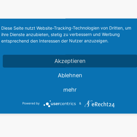
Diese Seite nutzt Website-Tracking-Technologien von Dritten, um
ng diverser Stampe-Doppeldecker
ihre Dienste anzubieten, stetig zu verbessern und Werbung
entsprechend den Interessen der Nutzer anzuzeigen.
Diese Webseite steht zum Verkauf
Akzeptieren
This website is for sale
Statistics
Ablehnen
mehr
Powered by
&