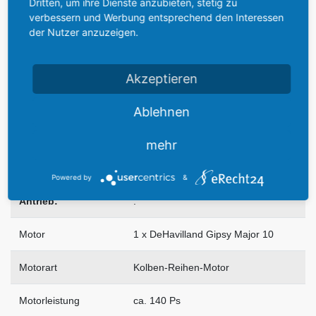
Dritten, um ihre Dienste anzubieten, stetig zu
.
.
verbessern und Werbung entsprechend den Interessen
der Nutzer anzuzeigen.
Leistungen:
.
Akzeptieren
Geschwindigkeit
ca. 200 km/h
Ablehnen
max. Reichweite
600 km
mehr
Dienstgipfelhöhem
ca. 5.000 m
Powered by
&
Antrieb:
.
Motor
1 x DeHavilland Gipsy Major 10
Motorart
Kolben-Reihen-Motor
Motorleistung
ca. 140 Ps