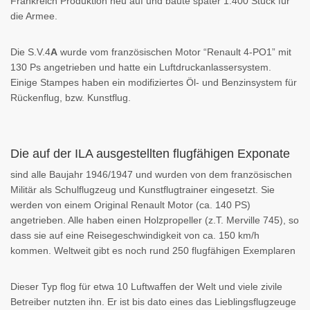
Frankreich Produktion neu auf und baute später 1.400 Stück für
die Armee.
Die S.V.4
A
wurde vom französischen Motor “Renault 4-PO1” mit
130 Ps angetrieben und hatte ein Luftdruckanlassersystem.
Einige Stampes haben ein modifiziertes Öl- und Benzinsystem für
Rückenflug, bzw. Kunstflug.
Die auf der ILA ausgestellten flugfähigen Exponate
sind alle Baujahr 1946/1947 und wurden von dem französischen
Militär als Schulflugzeug und Kunstflugtrainer eingesetzt. Sie
werden von einem Original Renault Motor (ca. 140 PS)
angetrieben. Alle haben einen Holzpropeller (z.T. Merville 745), so
dass sie auf eine Reisegeschwindigkeit von ca. 150 km/h
kommen. Weltweit gibt es noch rund 250 flugfähigen Exemplaren
Dieser Typ flog für etwa 10 Luftwaffen der Welt und viele zivile
Betreiber nutzten ihn. Er ist bis dato eines das Lieblingsflugzeuge