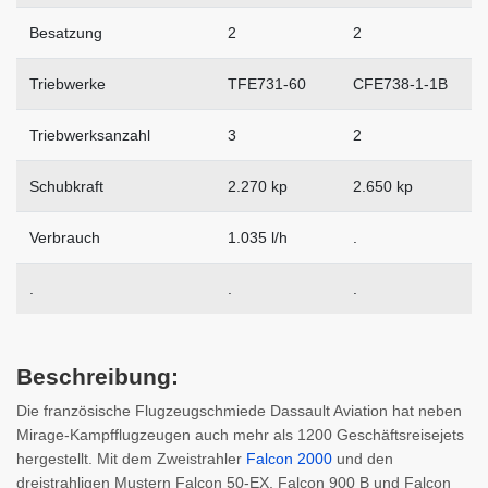
Besatzung
2
2
Triebwerke
TFE731-60
CFE738-1-1B
Triebwerksanzahl
3
2
Schubkraft
2.270 kp
2.650 kp
Verbrauch
1.035 l/h
.
.
.
.
Beschreibung:
Die französische Flugzeugschmiede Dassault Aviation hat neben
Mirage-Kampfflugzeugen auch mehr als 1200 Geschäftsreisejets
hergestellt. Mit dem Zweistrahler
Falcon 2000
und den
dreistrahligen Mustern Falcon 50-EX, Falcon 900 B und Falcon