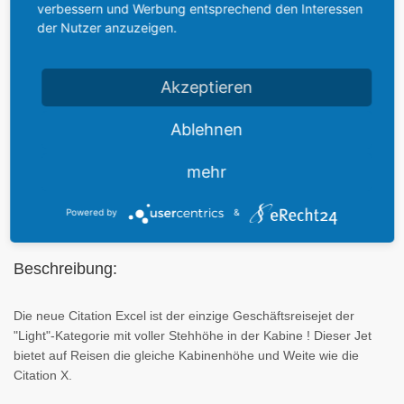
verbessern und Werbung entsprechend den Interessen
Leermasse: 5.220 kg - max. Nutzlast: 994 kg - max. Kraftstoff:
der Nutzer anzuzeigen.
2.989 kg - max. Startmasse: 8.800 kg - max. Landemasse: 8.119
kg -
Flugleistungen:
Akzeptieren
max. Reisegeschwindigkeit: 796 km/h - Überziehgeschwindigkeit:
150 km/h - Steigrate: 15,7 m/s - Dienstgipfelhöhe: 13.700 m -
Ablehnen
Startstrecke: 1.055 m - Landestrecke: 1.010 m - Reichweite:
3.800 km mit 5 Pers., 2.600 km mit voller Nutzlast
mehr
Powered by
&
Beschreibung:
Die neue Citation Excel ist der einzige Geschäftsreisejet der
"Light"-Kategorie mit voller Stehhöhe in der Kabine ! Dieser Jet
bietet auf Reisen die gleiche Kabinenhöhe und Weite wie die
Citation X.