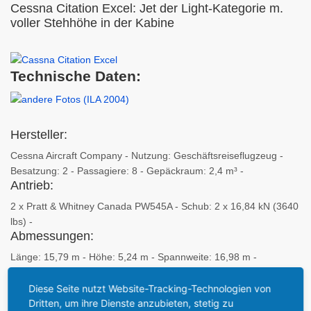
Cessna Citation Excel: Jet der Light-Kategorie m.
voller Stehhöhe in der Kabine
Technische Daten:
Hersteller:
Cessna Aircraft Company - Nutzung: Geschäftsreiseflugzeug -
Besatzung: 2 - Passagiere: 8 - Gepäckraum: 2,4 m³ -
Antrieb:
2 x Pratt & Whitney Canada PW545A - Schub: 2 x 16,84 kN (3640
lbs) -
Abmessungen:
Länge: 15,79 m - Höhe: 5,24 m - Spannweite: 16,98 m -
Flügelfläche: 34,35 m² - Kabinenlänge: 6,80 m - Kabinenbreite:
1,68 m - Kabinenhöhe: 1,73 m -
Diese Seite nutzt Website-Tracking-Technologien von
Massen:
Dritten, um ihre Dienste anzubieten, stetig zu