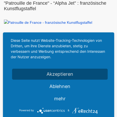
"Patrouille de France" - “Alpha Jet” : französische
Kunstflugstaffel
Beschreibung: "Patrouille de France"
Diese Seite nutzt Website-Tracking-Technologien von
Dritten, um ihre Dienste anzubieten, stetig zu
verbessern und Werbung entsprechend den Interessen
der Nutzer anzuzeigen.
Die Flugstaffel “Patrouille de France” aus Frankreich stellte den
Höhepunkt der Flugdarstellungen dar. Sie durfte wegen der
Akzeptieren
negativen Erfahrungen des damaligen Unfalls in Ramstein erst
nach eingehender Prüfung vor Publikum starten. Die Freigabe
Ablehnen
erfolgte unter der Prämisse, dass nur längst zur Startbahn
geflogen werden durfte und nicht direkt in Richtung über das
mehr
Publikum, um die Unfallgefahr zu minimieren.
Powered by
&