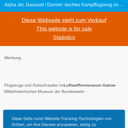
Alpha Jet, Dassault / Dornier: leichtes Kampfflugzeug und Schulflugzeug der BRD
Diese Webseite steht zum Verkauf
This website is for sale
Statistics
Werbung
Flugzeuge und Hubschrauber im
Luftwaffenmuseum Gatow
-
Militärhistorisches Museum der Bundeswehr -
Das größte Flugzeugmuseum in Deutschland
Diese Seite nutzt Website-Tracking-Technologien von
Dritten, um ihre Dienste anzubieten, stetig zu