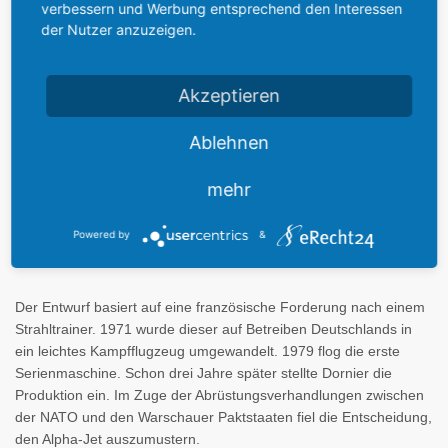
verbessern und Werbung entsprechend den Interessen
der Nutzer anzuzeigen.
Der Alpha Jet wurde in der BRD Anfang der 1980er Jahre zum
Ersatz der
Fiat G-91
als leichtes Kampfflugzeug eingeführt.
Akzeptieren
Weitere Staaten Europas und Afrikas setzten die Maschine primär
in der Pilotenausbildung ein.
Ablehnen
Der zweite Sitz der Schulmaschine konnte leicht gegen eine
mehr
erweiterte Elektronik für den Kampfeinsatz ausgetauscht werden.
Der Alpha-Jet war nicht nur zur Luftunterstützung der
Heeresverbände gedacht, sondern sollte auch für die
Powered by
&
Bekämpfung gegnerischer Hubschrauber verwendet werden.
Der Entwurf basiert auf eine französische Forderung nach einem
Strahltrainer. 1971 wurde dieser auf Betreiben Deutschlands in
ein leichtes Kampfflugzeug umgewandelt. 1979 flog die erste
Serienmaschine. Schon drei Jahre später stellte Dornier die
Produktion ein. Im Zuge der Abrüstungsverhandlungen zwischen
der NATO und den Warschauer Paktstaaten fiel die Entscheidung,
den Alpha-Jet auszumustern.