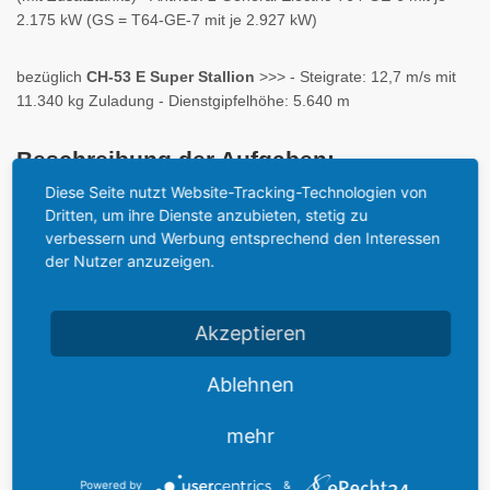
2.175 kW (GS = T64-GE-7 mit je 2.927 kW)
bezüglich
CH-53 E Super Stallion
>>> - Steigrate: 12,7 m/s mit
11.340 kg Zuladung - Dienstgipfelhöhe: 5.640 m
Beschreibung der Aufgaben:
Diese Seite nutzt Website-Tracking-Technologien von
Der Sikorsky CH-53 ist das
Arbeitpferd der Heeresflieger
. Er ist
Dritten, um ihre Dienste anzubieten, stetig zu
einer der größten Hubschrauber der westlichen Streitkräfte und
verbessern und Werbung entsprechend den Interessen
zeichnet sich durch eine große Ladekapazität bei hoher
der Nutzer anzuzeigen.
Transportgeschwindigkeit und Zuverlässigkeit aus.
Der CH-53
G
dient bei den Heeresfliegern als schwerer
Akzeptieren
Transporthubschrauber. Die Aufgabe im Kriesenfall ist vor allem
der schnelle Transport von Material und Personal ins
Ablehnen
Kampfgebiet. Daneben gehörte auch die Heranführung neuer
Truppen - bzw. deren Austausch - und die Evakuuierung von
mehr
Verletzten zu den Aufgaben der Transportflieger. Mit den
Heeresfliegern können ferner bei Bedarf schnell Spezialkräfte in
Powered by
&