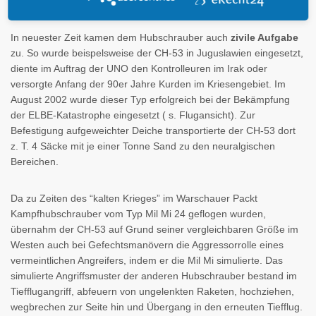
die Nähe ihres Einsatzortes verbracht werden.
In neuester Zeit kamen dem Hubschrauber auch
zivile Aufgabe
zu. So wurde beispelsweise der CH-53 in Juguslawien eingesetzt,
diente im Auftrag der UNO den Kontrolleuren im Irak oder
versorgte Anfang der 90er Jahre Kurden im Kriesengebiet. Im
August 2002 wurde dieser Typ erfolgreich bei der Bekämpfung
der ELBE-Katastrophe eingesetzt ( s. Flugansicht). Zur
Befestigung aufgeweichter Deiche transportierte der CH-53 dort
z. T. 4 Säcke mit je einer Tonne Sand zu den neuralgischen
Bereichen.
Da zu Zeiten des “kalten Krieges” im Warschauer Packt
Kampfhubschrauber vom Typ Mil Mi 24 geflogen wurden,
übernahm der CH-53 auf Grund seiner vergleichbaren Größe im
Westen auch bei Gefechtsmanövern die Aggressorrolle eines
vermeintlichen Angreifers, indem er die Mil Mi simulierte. Das
simulierte Angriffsmuster der anderen Hubschrauber bestand im
Tiefflugangriff, abfeuern von ungelenkten Raketen, hochziehen,
wegbrechen zur Seite hin und Übergang in den erneuten Tiefflug.