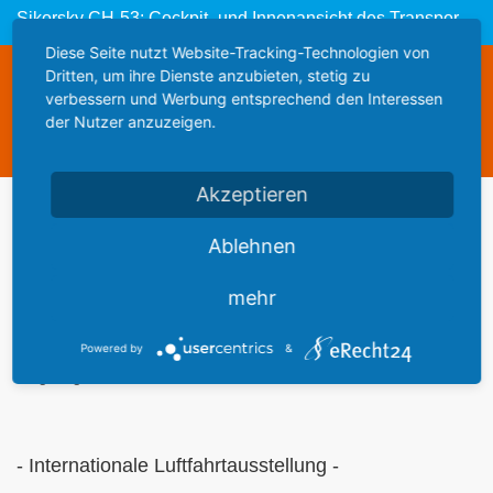
Sikorsky CH-53: Cockpit- und Innenansicht des Transporthubschraubers der Bundeswehr
Diese Seite nutzt Website-Tracking-Technologien von
Dritten, um ihre Dienste anzubieten, stetig zu
Diese Webseite steht zum Verkauf
verbessern und Werbung entsprechend den Interessen
This website is for sale
der Nutzer anzuzeigen.
Statistics
Akzeptieren
Werbung
Ablehnen
mehr
Powered by
&
Flugzeuge und Hubschrauber der
Berlin Air ShowILA 2008
- Internationale Luftfahrtausstellung -