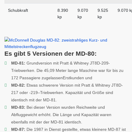
Schubkraft
8.390
9.070
9.525
9.070 k
kp
kp
kp
Es gibt 5 Versionen der MD-80:
MD-81:
Grundversion mit Pratt & Whitney JT8D-209-
Triebwerken. Die 45,09 Meter lange Maschine war für bis zu
172 Passagiere zugelassenErstkunden und
MD-82:
Etwas schwerere Version mit Pratt & Whitney JT8D-
217 oder -219–Triebwerken. Kapazität und Größe sind
identisch mit der MD-81.
MD-83:
Bei dieser Version wurden Reichweite und
Abfluggewicht erhöht. Die Länge und Kapazität waren
ebenfalls mit der der MD-81 identisch.
MD-87:
Die 1987 in Dienst gestellte, etwas kleinere MD-87 ist