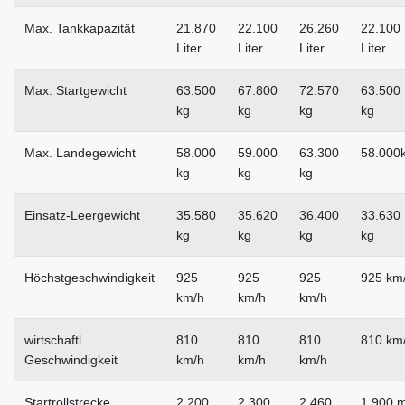
Max. Tankkapazität
21.870
22.100
26.260
22.100
Liter
Liter
Liter
Liter
Max. Startgewicht
63.500
67.800
72.570
63.500
kg
kg
kg
kg
Max. Landegewicht
58.000
59.000
63.300
58.000
kg
kg
kg
Einsatz-Leergewicht
35.580
35.620
36.400
33.630
kg
kg
kg
kg
Höchstgeschwindigkeit
925
925
925
925 km
km/h
km/h
km/h
wirtschaftl.
810
810
810
810 km
Geschwindigkeit
km/h
km/h
km/h
Startrollstrecke
2.200
2.300
2.460
1.900 