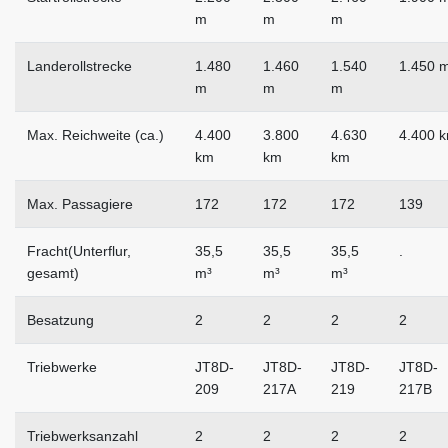
m
m
m
Landerollstrecke
1.480
1.460
1.540
1.450 
m
m
m
Max. Reichweite (ca.)
4.400
3.800
4.630
4.400 
km
km
km
Max. Passagiere
172
172
172
139
Fracht(Unterflur,
35,5
35,5
35,5
.
gesamt)
m³
m³
m³
Besatzung
2
2
2
2
Triebwerke
JT8D-
JT8D-
JT8D-
JT8D-
209
217A
219
217B
Triebwerksanzahl
2
2
2
2