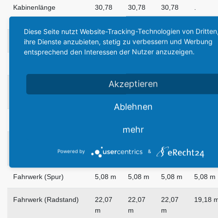
Kabinenlänge
30,78
30,78
30,78
.
m
m
m
Diese Seite nutzt Website-Tracking-Technologien von Dritten
Max. Kabinenbreite
ihre Dienste anzubieten, stetig zu verbessern und Werbung
3,09 m
3,09 m
3,09 m
3,09 m
entsprechend den Interessen der Nutzer anzuzeigen.
Max. Kabinenhöhe
2,06 m
2,06 m
2,06 m
2,06 m
Akzeptieren
Flügelfläche
117,98
117,98
117,98
117,98
m²
m²
m²
m²
Ablehnen
Flügelpfeilung
24.5°
24.5°
24.5°
24.5°
mehr
Flächenbelastung
540
575
615
575
Powered by
&
kg/m²
kg/m²
kg/m²
kg/m²
Fahrwerk (Spur)
5,08 m
5,08 m
5,08 m
5,08 m
Fahrwerk (Radstand)
22,07
22,07
22,07
19,18 
m
m
m