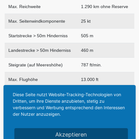
Max. Reichweite
1.290 km ohne Reserve
Max. Seitenwindkomponente
25 kt
Startstrecke > 50m Hinderniss
505 m
Landestrecke > 50m Hinderniss
460 m
Steigrate (auf Meereshöhe)
787 ft/min.
Max. Flughöhe
13.000 ft
Diese Seite nutzt Website-Tracking-Technologien von
Dritten, um ihre Dienste anzubieten, stetig zu
verbessern und Werbung entsprechend den Interessen
Abmessungen:
.
der Nutzer anzuzeigen.
Spannweite
10,04 m
Akzeptieren
Länge
7,75 m