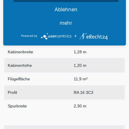
Ablehnen
Höhe
3,02 m
mehr
Powered by
&
Kabinenlänge
2,53 m
Kabinenbreite
1,28 m
Kabinenhöhe
1,20 m
Flügelfläche
11,9 m²
Profil
RA 16 3C3
Spurbreite
2,30 m