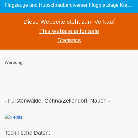
Flugzeuge und Hubschrauberdiverser Flugplatztage Kiebitz B 4: UL-Doppeldecker -- Eigenbau-Pläne von M. Platzer
Diese Webseite steht zum Verkauf
This website is for sale
Statistics
Werbung
- Fürstenwalde, Oehna/Zellendorf, Nauen -
Technische Daten: