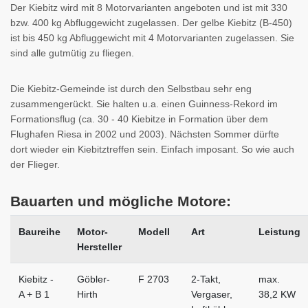
Der Kiebitz wird mit 8 Motorvarianten angeboten und ist mit 330
bzw. 400 kg Abfluggewicht zugelassen. Der gelbe Kiebitz (B-450)
ist bis 450 kg Abfluggewicht mit 4 Motorvarianten zugelassen. Sie
sind alle gutmütig zu fliegen.
Die Kiebitz-Gemeinde ist durch den Selbstbau sehr eng
zusammengerückt. Sie halten u.a. einen Guinness-Rekord im
Formationsflug (ca. 30 - 40 Kiebitze in Formation über dem
Flughafen Riesa in 2002 und 2003). Nächsten Sommer dürfte
dort wieder ein Kiebitztreffen sein. Einfach imposant. So wie auch
der Flieger.
Bauarten und mögliche Motore:
Baureihe
Motor-
Modell
Art
Leistung
Hersteller
Kiebitz -
Göbler-
F 2703
2-Takt,
max.
A + B 1
Hirth
Vergaser,
38,2 KW