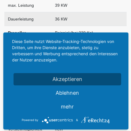
max. Leistung
39 KW
Dauerleistung
36 KW
Propeller
Beispiel (bei 330 Kg)
Diese Seite nutzt Website-Tracking-Technologien von
Hersteller
Platzer
Dritten, um ihre Dienste anzubieten, stetig zu
verbessern und Werbung entsprechend den Interessen
der Nutzer anzuzeigen.
Modell
200x 125
Blätter
2
Akzeptieren
Durchmesser
2,00 m
Ablehnen
Steigung
11,25 Grad bei R 0,75 m
mehr
max. Drehzahl
1.600 l/min
Powered by
&
Verstellmöglichkeit
nein