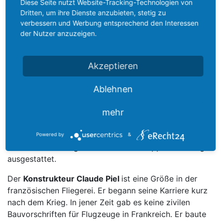
Diese Seite nutzt Website-Tracking-Technologien von
Die Serie der „Emeraude“ und „Super-Emeraude“
Dritten, um ihre Dienste anzubieten, stetig zu
wurden von Claude Piel Anfang der 1950er konstruiert.
verbessern und Werbung entsprechend den Interessen
Nicht nur für damalige Zeiten sieht dieses Flugzeug
der Nutzer anzuzeigen.
auch heute noch ausgesprochen fortschrittlich aus. Die
Produktion umfasste mehrere hunderte Flugzeuge, die
Mehrzahl davon fliegt in Kanada. Die hier abgebildete
Akzeptieren
Emeraude CP 301 E ist
1959
Ablehnen
gebaut worden.
mehr
Die Emeraude ist ein zweisitziger Tiefdecker in
Holzbauweise. Im breiten Rumpf sind 2 Sitze
Powered by
&
nebeneinander angeordnet und mit Doppelsteuerung
ausgestattet.
Der
Konstrukteur Claude Piel
ist eine Größe in der
französischen Fliegerei. Er begann seine Karriere kurz
nach dem Krieg. In jener Zeit gab es keine zivilen
Bauvorschriften für Flugzeuge in Frankreich. Er baute