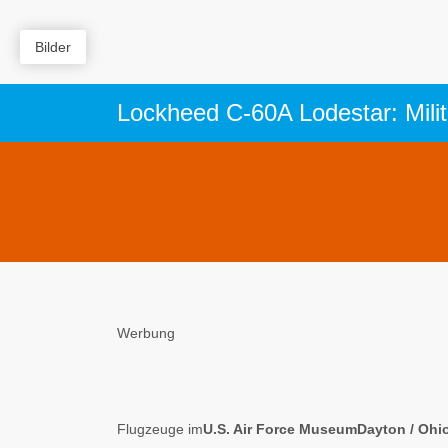
Bilder
Lockheed C-60A Lodestar: Mili
Werbung
Flugzeuge im
U.S. Air Force MuseumDayton / Ohi