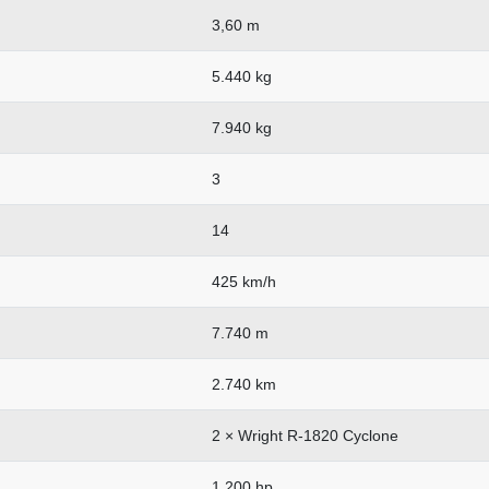
3,60 m
5.440 kg
7.940 kg
3
14
425 km/h
7.740 m
2.740 km
2 × Wright R-1820 Cyclone
1.200 hp