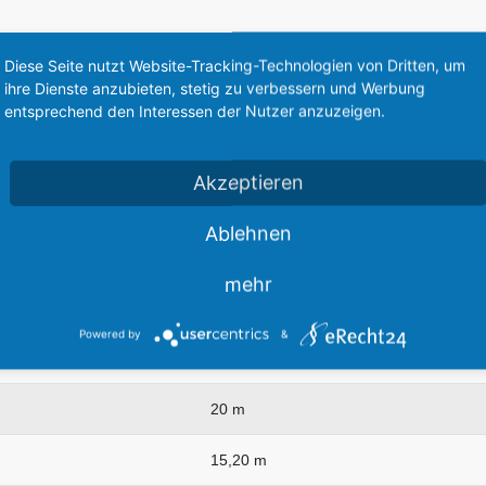
Diese Seite nutzt Website-Tracking-Technologien von Dritten, um
ihre Dienste anzubieten, stetig zu verbessern und Werbung
entsprechend den Interessen der Nutzer anzuzeigen.
Transportflugzeug auf Grundlage der zivilen Lockheed L-18 Lodestar. W
ort von Personen und Fracht. Das Modell 18 wurde ursprünglich als N
Akzeptieren
Ablehnen
 an private Betreiber als Fracht- oder Passagierflugzeuge verkauft. D
mehr
Powered by
&
20 m
15,20 m