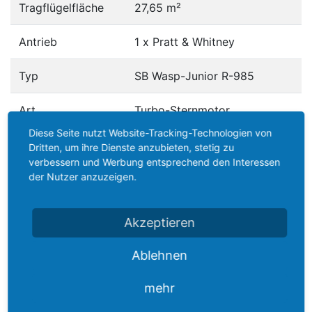
Tragflügelfläche
27,65 m²
Antrieb
1 x Pratt & Whitney
Typ
SB Wasp-Junior R-985
Art
Turbo-Sternmotor
Diese Seite nutzt Website-Tracking-Technologien von
Zylinder
9
Dritten, um ihre Dienste anzubieten, stetig zu
verbessern und Werbung entsprechend den Interessen
der Nutzer anzuzeigen.
Leistung
450 PS
Hubraum
16,5 Liter
Akzeptieren
Verbrauch
90 l/h
Ablehnen
mehr
Höchstgeschwindigkeit
325 km/h