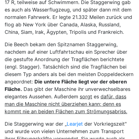
17 R, teilweise auf Schwimmern. Die Staggerwing gab
es auch als Wasserflugzeug, und später dann mit dem
normalen Fahrwerk. Er legte 21.332 Meilen zurück und
flog ab New York über Canada, Alaska, Russland,
China, Siam, Irak, Ägypten, Tripolis und Frankreich.
Die Beech bekam den Spitznamen Staggerwing,
nachdem auf einer Luftfahrtschau ein Sprecher über
die gestufte Anordnung der Tragflächen berichtete
(engl. Stagger). Tatsächlich sind die Tragflächen bei
diesem Typ anders als bei den meisten Doppeldeckern
angeordnet:
Die untere Fläche liegt vor der oberen
Fläche.
Das gibt der Maschine ihr unverwechselbares
elegantes Aussehen. Außerdem
sorgt
es
dafür, dass
man die Maschine nicht überziehen kann; denn es
kommt nie an beiden Flächen zum Strömungsabriss.
Die Staggerwing war der „
Learjet
der Vorkriegszeit"
und wurde von vielen Unternehmen zum Transport
ihrer Führungskräfte verwendet. Sie wurde auch als