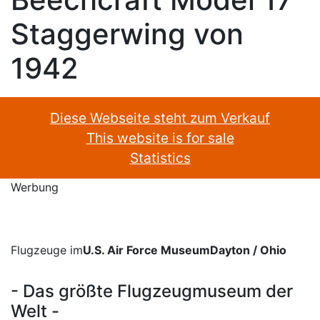
Staggerwing von
1942
Diese Webseite steht zum Verkauf
This website is for sale
Statistics
Werbung
Flugzeuge im
U.S. Air Force MuseumDayton / Ohio
- Das größte Flugzeugmuseum der
Welt -