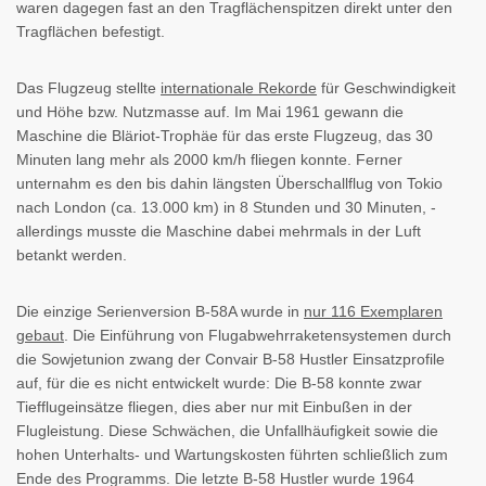
waren dagegen fast an den Tragflächenspitzen direkt unter den
Tragflächen befestigt.
Das Flugzeug stellte
internationale Rekorde
für Geschwindigkeit
und Höhe bzw. Nutzmasse auf. Im Mai 1961 gewann die
Maschine die Bläriot-Trophäe für das erste Flugzeug, das 30
Minuten lang mehr als 2000 km/h fliegen konnte. Ferner
unternahm es den bis dahin längsten Überschallflug von Tokio
nach London (ca. 13.000 km) in 8 Stunden und 30 Minuten, -
allerdings musste die Maschine dabei mehrmals in der Luft
betankt werden.
Die einzige Serienversion B-58A wurde in
nur 116 Exemplaren
gebaut
. Die Einführung von Flugabwehrraketensystemen durch
die Sowjetunion zwang der Convair B-58 Hustler Einsatzprofile
auf, für die es nicht entwickelt wurde: Die B-58 konnte zwar
Tiefflugeinsätze fliegen, dies aber nur mit Einbußen in der
Flugleistung. Diese Schwächen, die Unfallhäufigkeit sowie die
hohen Unterhalts- und Wartungskosten führten schließlich zum
Ende des Programms. Die letzte B-58 Hustler wurde 1964