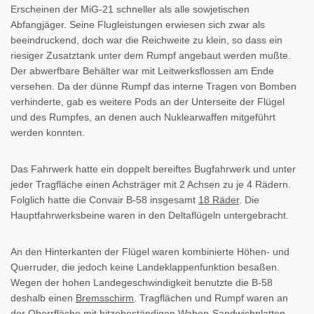
Erscheinen der MiG-21 schneller als alle sowjetischen
Abfangjäger. Seine Flugleistungen erwiesen sich zwar als
beeindruckend, doch war die Reichweite zu klein, so dass ein
riesiger Zusatztank unter dem Rumpf angebaut werden mußte.
Der abwerfbare Behälter war mit Leitwerksflossen am Ende
versehen. Da der dünne Rumpf das interne Tragen von Bomben
verhinderte, gab es weitere Pods an der Unterseite der Flügel
und des Rumpfes, an denen auch Nuklearwaffen mitgeführt
werden konnten.
Das Fahrwerk hatte ein doppelt bereiftes Bugfahrwerk und unter
jeder Tragfläche einen Achsträger mit 2 Achsen zu je 4 Rädern.
Folglich hatte die Convair B-58 insgesamt
18 Räder
. Die
Hauptfahrwerksbeine waren in den Deltaflügeln untergebracht.
An den Hinterkanten der Flügel waren kombinierte Höhen- und
Querruder, die jedoch keine Landeklappenfunktion besaßen.
Wegen der hohen Landegeschwindigkeit benutzte die B-58
deshalb einen
Bremsschirm
. Tragflächen und Rumpf waren an
der Oberrfläche mit hitzebeständigen Waben-Sandwichplatten