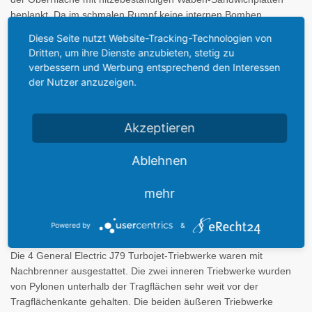
beplankt. Da im schmalen Rumpf keine internen Bomben
mitgeführt werden konnten, wurden mehrere Pods unter dem
Diese Seite nutzt Website-Tracking-Technologien von
Rumpf angebracht, an denen auch Nuklearwaffen mitgeführt
Dritten, um ihre Dienste anzubieten, stetig zu
werden konnten.
verbessern und Werbung entsprechend den Interessen
der Nutzer anzuzeigen.
Eine Besonderheit der Convair B-58A Hustler ist, dass
keine
Türen vorhanden
sind. Die dreiköpfige Besatzung musste durch
Akzeptieren
eine nach oben zu öffnende Klappe über dem Cockpit einsteigen.
Die dreiköpfige Besatzung saß in Tandemanordnung im schmalen
Rumpf ("Wespentaille"). Jeder Sitz befand sich dabei in einer
Ablehnen
Rettungskapsel. Außer in der Trainingsversion verfügte nur der
vorne sitzende Pilot über Fenster. Die B-58 war das erste
mehr
Kampfflugzeug mit einem
zentralen Bordrechner
, der die
zahlreichen Baugruppen zusammenfasste.
Powered by
&
Die 4 General Electric J79 Turbojet-Triebwerke waren mit
Nachbrenner ausgestattet. Die zwei inneren Triebwerke wurden
von Pylonen unterhalb der Tragflächen sehr weit vor der
Tragflächenkante gehalten. Die beiden äußeren Triebwerke