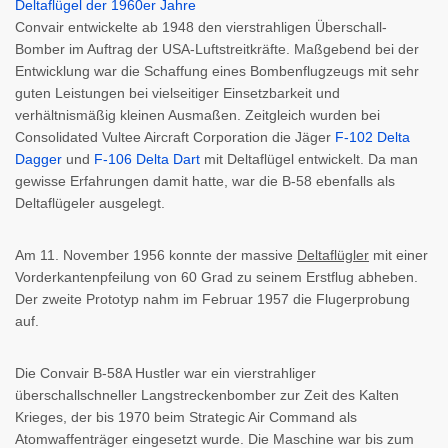
Convair entwickelte ab 1948 den vierstrahligen Überschall-
Bomber im Auftrag der USA-Luftstreitkräfte. Maßgebend bei der
Entwicklung war die Schaffung eines Bombenflugzeugs mit sehr
guten Leistungen bei vielseitiger Einsetzbarkeit und
verhältnismäßig kleinen Ausmaßen. Zeitgleich wurden bei
Consolidated Vultee Aircraft Corporation die Jäger
F-102 Delta
Dagger
und
F-106 Delta Dart
mit Deltaflügel entwickelt. Da man
gewisse Erfahrungen damit hatte, war die B-58 ebenfalls als
Deltaflügeler ausgelegt.
Am 11. November 1956 konnte der massive
Deltaflügler
mit einer
Vorderkantenpfeilung von 60 Grad zu seinem Erstflug abheben.
Der zweite Prototyp nahm im Februar 1957 die Flugerprobung
auf.
Die Convair B-58A Hustler war ein vierstrahliger
überschallschneller Langstreckenbomber zur Zeit des Kalten
Krieges, der bis 1970 beim Strategic Air Command als
Atomwaffenträger eingesetzt wurde. Die Maschine war bis zum