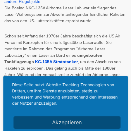
Die Boeing NKC-135A Airborne Laser Lab war ein fliegendes
Laser-Waffensystem zur Abwehr anfliegender feindlicher Raketen,
das von den US-Luftstreitkräften erprobt wurde.
Schon seit Anfang der 1970er Jahre beschäftigt sich die US Air
Force mit Konzepten für eine luftgestützte Laserwaffe. Sie
montierte im Rahmen des Programms “Airborne Laser
Laboratory” einen Laser an Bord eines
umgebauten
Tankflugzeugs
KC-135A Stratotanker
, um den Abschuss von
Raketen zu erproben. Das gelang auch bis Mitte der 1980er
Jahre. Während der Versuchsreihe zerstört der Airborne Laser
Lab fünf
AIM-9 Sidewinder
Luft-Luft-Raketen und eine Ziel-
Diese Seite nutzt Website-Tracking-Technologien von
Drohne Navy BQM-34A.
Dritten, um ihre Dienste anzubieten, stetig zu
verbessern und Werbung entsprechend den Interessen
In den folgenden Jahren verlagerte sich der geplante
der Nutzer anzuzeigen.
Einsatzzweck auf das Erfassen feindlicher ballistischer Raketen
und ihre Zerstörung durch Beschuss mit Laserpulsen aus
Akzeptieren
mehreren hundert Kilometern Entfernung. Natürlich reichte die
Laser-Intensität nicht aus, um die Außenhaute eines feindlichen