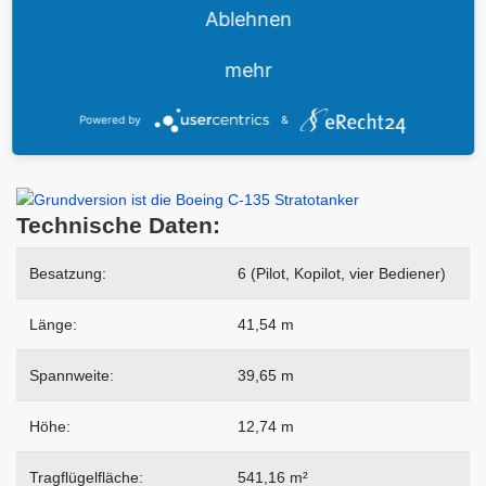
Flugobjekts zu zerstören.
Durch die Bestrahlung soll sich lediglich
Ablehnen
das Äußere der Rakete stark erhitzen und somit den Ausfall oder
ein Fehlverhalten der Konstruktion erzwingen.
mehr
Die Boeing NKC-135A Airborne Laser Lab flog im Mai 1988 zum
Powered by
&
U.S. Air Force Museum nach Dayton / Ohio.
Technische Daten:
Besatzung:
6 (Pilot, Kopilot, vier Bediener)
Länge:
41,54 m
Spannweite:
39,65 m
Höhe:
12,74 m
Tragflügelfläche:
541,16 m²