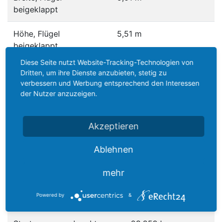
beigeklappt
Höhe, Flügel
5,51 m
beigeklappt
Diese Seite nutzt Website-Tracking-Technologien von
Abmessungen innen:
.
Dritten, um ihre Dienste anzubieten, stetig zu
verbessern und Werbung entsprechend den Interessen
der Nutzer anzuzeigen.
Kabinenlänge
6,34 m einschl. Cockpit
Kabinenbreite
1,74 m
Akzeptieren
Kabinenhöhe
1,67 m
Ablehnen
Gewichte:
.
mehr
Leergewicht
15.032 kg
Powered by
&