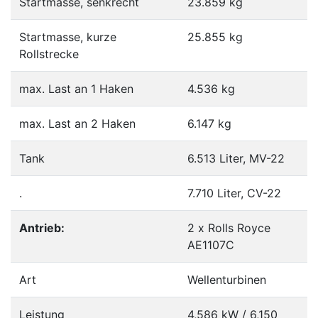
Startmasse, senkrecht
23.859 kg
Startmasse, kurze
25.855 kg
Rollstrecke
max. Last an 1 Haken
4.536 kg
max. Last an 2 Haken
6.147 kg
Tank
6.513 Liter, MV-22
.
7.710 Liter, CV-22
Antrieb:
2 x Rolls Royce
AE1107C
Art
Wellenturbinen
Leistung
4,586 kW / 6,150