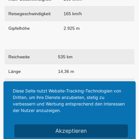
Reisegeschwindigkeit
165 km/h
Gipfelhöhe
2.925 m
Reichweite
535 km
Länge
14,36 m
Breite
1,73 m
Diese Seite nutzt Website-Tracking-Technologien von
Dritten, um ihre Dienste anzubieten, stetig zu
Höhe
4,32 m
verbessern und Werbung entsprechend den Interessen
der Nutzer anzuzeigen.
Rotordurchmesser
17,07 m
Rotorblattanzahl
4-Blatt
Akzeptieren