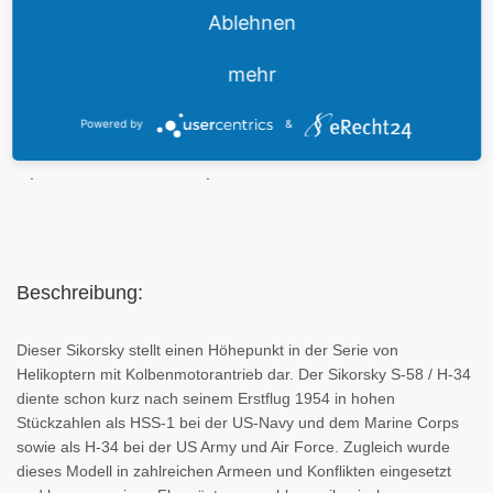
Leermasse
3.429 kg
Ablehnen
Abflugmasse
6.050 kg
mehr
Zuladung
2.150 kg bei 200 Km Reichweite
Powered by
&
.
.
Beschreibung:
Dieser Sikorsky stellt einen Höhepunkt in der Serie von
Helikoptern mit Kolbenmotorantrieb dar. Der Sikorsky S-58 / H-34
diente schon kurz nach seinem Erstflug 1954 in hohen
Stückzahlen als HSS-1 bei der US-Navy und dem Marine Corps
sowie als H-34 bei der US Army und Air Force. Zugleich wurde
dieses Modell in zahlreichen Armeen und Konflikten eingesetzt