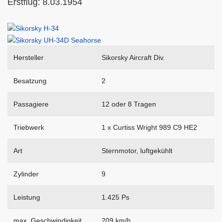
Erstflug: 8.03.1954
Hersteller
Sikorsky Aircraft Div.
Besatzung
2
Passagiere
12 oder 8 Tragen
Triebwerk
1 x Curtiss Wright 989 C9 HE2
Art
Sternmotor, luftgekühlt
Zylinder
9
Leistung
1.425 Ps
max. Geschwindigkeit
209 km/h