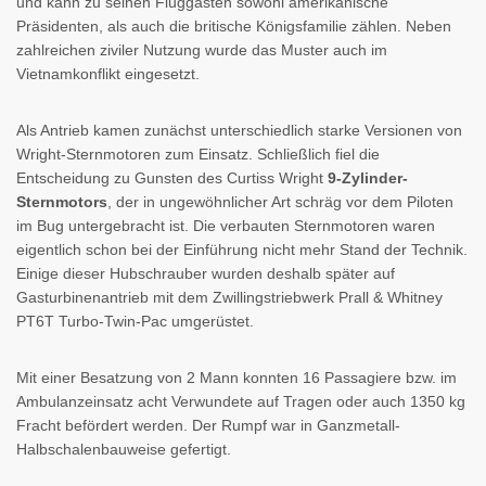
und kann zu seinen Fluggästen sowohl amerikanische
Präsidenten, als auch die britische Königsfamilie zählen. Neben
zahlreichen ziviler Nutzung wurde das Muster auch im
Vietnamkonflikt eingesetzt.
Als Antrieb kamen zunächst unterschiedlich starke Versionen von
Wright-Sternmotoren zum Einsatz. Schließlich fiel die
Entscheidung zu Gunsten des Curtiss Wright
9-Zylinder-
Sternmotors
, der in ungewöhnlicher Art schräg vor dem Piloten
im Bug untergebracht ist. Die verbauten Sternmotoren waren
eigentlich schon bei der Einführung nicht mehr Stand der Technik.
Einige dieser Hubschrauber wurden deshalb später auf
Gasturbinenantrieb mit dem Zwillingstriebwerk Prall & Whitney
PT6T Turbo-Twin-Pac umgerüstet.
Mit einer Besatzung von 2 Mann konnten 16 Passagiere bzw. im
Ambulanzeinsatz acht Verwundete auf Tragen oder auch 1350 kg
Fracht befördert werden. Der Rumpf war in Ganzmetall-
Halbschalenbauweise gefertigt.