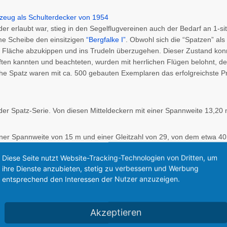
r erlaubt war, stieg in den Segelflugvereinen auch der Bedarf an 1-s
rme Scheibe den einsitzigen
“Bergfalke I”
. Obwohl sich die “Spatzen” als
 Fläche abzukippen und ins Trudeln überzugehen. Dieser Zustand kon
ften kannten und beachteten, wurden mit herrlichen Flügen belohnt, de
ihe Spatz waren mit ca. 500 gebauten Exemplaren das erfolgreichste 
er Spatz-Serie. Von diesen Mitteldeckern mit einer Spannweite 13,20
 einer Spannweite von 15 m und einer Gleitzahl von 29, von dem etwa 
Diese Seite nutzt Website-Tracking-Technologien von Dritten, um
-Spatz, mit einer Spannweite von gleichfalls 13,20 m, jedoch als Sch
ihre Dienste anzubieten, stetig zu verbessern und Werbung
0 m² auf 1,33 m², sowie ein um 6 cm verlängerter und aerodynamisch v
entsprechend den Interessen der Nutzer anzuzeigen.
Insgesamt wurden davon etwa 15 Exemplare gebaut.
Akzeptieren
insitziges Leistungsflugzeug und war ein Schulterdecker mit einer Sp
 dieses Typs wurden gebaut - z.T. auch in Lizenz in anderen Ländern -