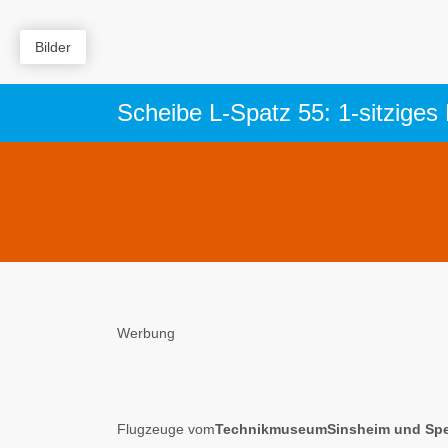
Bilder
Scheibe L-Spatz 55: 1-sitziges
Werbung
Flugzeuge vom
TechnikmuseumSinsheim und Spe