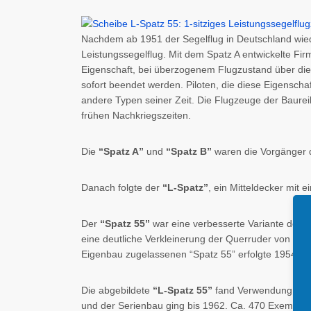
Nachdem ab 1951 der Segelflug in Deutschland wiede
Leistungssegelflug. Mit dem Spatz A entwickelte Fi
Eigenschaft, bei überzogenem Flugzustand über die
sofort beendet werden. Piloten, die diese Eigenscha
andere Typen seiner Zeit. Die Flugzeuge der Baure
frühen Nachkriegszeiten.
Die
“Spatz A”
und
“Spatz B”
waren die Vorgänger d
Danach folgte der
“L-Spatz”
, ein Mitteldecker mit
Der
“Spatz 55”
war eine verbesserte Variante der B
eine deutliche Verkleinerung der Querruder von 1,8
Eigenbau zugelassenen “Spatz 55” erfolgte 1954. 
Die abgebildete
“L-Spatz 55”
fand Verwendung als e
und der Serienbau ging bis 1962. Ca. 470 Exemplare