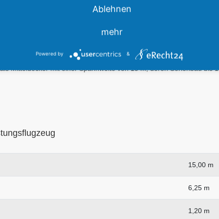
verstellung sowie veränderte Flügelenden.
Ablehnen
mehr
war eine Weiterentwicklung des L-Spatz 55 mit verbesserten Langsamf
Powered by
&
als Mitteldecker mit einer Spannweite von 15 m, deren Serienbau bis 
stungsflugzeug
15,00 m
6,25 m
1,20 m